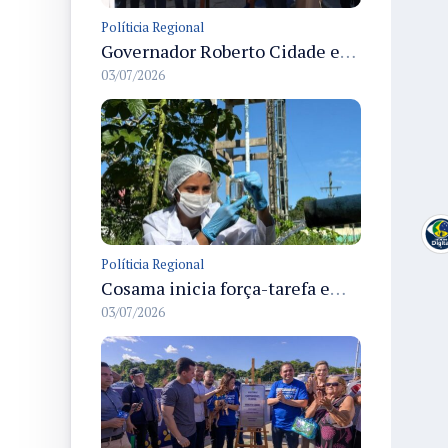
Políticia Regional
Governador Roberto Cidade entrega readequação do ambulatório da FCecon e amplia capacidade de atendimento oncológico em Manaus
03/07/2026
Políticia Regional
Cosama inicia força-tarefa em Anamã para fortalecer abastecimento de água e segurança hídrica da população
03/07/2026