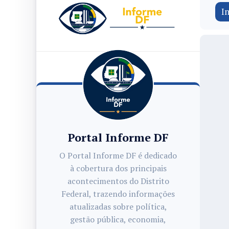
In
Portal Informe DF
O Portal Informe DF é dedicado
à cobertura dos principais
acontecimentos do Distrito
Federal, trazendo informações
atualizadas sobre política,
gestão pública, economia,