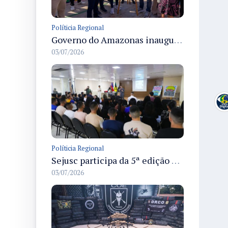
Políticia Regional
Governo do Amazonas inaugura primeiro Castramóvel Fluvial para atendimento veterinário às comunidades ribeirinhas e castração gratuita
03/07/2026
Políticia Regional
Sejusc participa da 5ª edição do Caminhos Literários com foco na cultura hip-hop nas unidades socioeducativas
03/07/2026