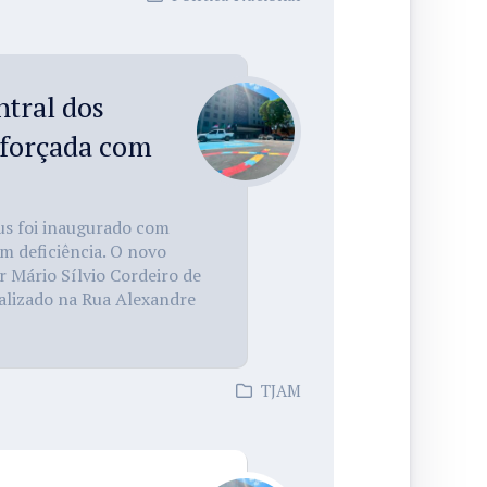
tral dos
eforçada com
us foi inaugurado com
om deficiência. O novo
 Mário Sílvio Cordeiro de
calizado na Rua Alexandre
TJAM