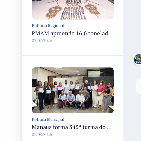
Políticia Regional
PMAM apreende 16,6 toneladas de entorpecentes e registra aumento nas prisões em flagrante e nas capturas de foragidos no primeiro semestre de 2026
03/07/2026
Política Municipal
Manaus forma 345ª turma do Empretec e amplia qualificação de empreendedores na cidade
07/08/2026