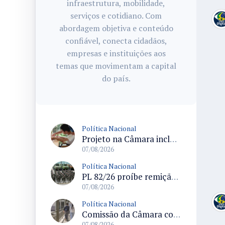
infraestrutura, mobilidade,
serviços e cotidiano. Com
abordagem objetiva e conteúdo
confiável, conecta cidadãos,
empresas e instituições aos
temas que movimentam a capital
do país.
Política Nacional
Projeto na Câmara inclui estudantes com deficiência no regime escolar especial da LDB e estabelece critérios para frequência
07/08/2026
Política Nacional
PL 82/26 proíbe remição de pena por trabalho em funções militares para condenados por crimes contra o Estado Democrático de Direito
07/08/2026
Política Nacional
Comissão da Câmara convoca audiência para discutir misoginia nas escolas e universidades após divulgação de listas misóginas
07/08/2026