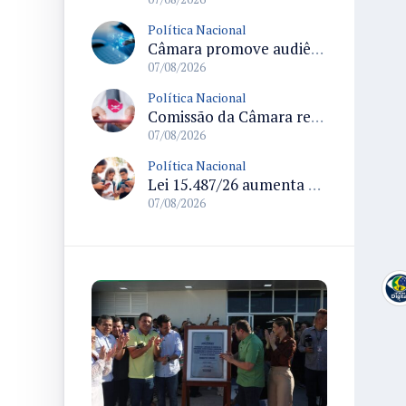
Política Nacional
Câmara promove audiência sobre Marco de Fomento à Economia Digital e impactos da inteligência artificial
07/08/2026
Política Nacional
Comissão da Câmara realiza audiência sobre apostas online para medir o tamanho do mercado ilegal
07/08/2026
Política Nacional
Lei 15.487/26 aumenta penas por violência sexual digital contra crianças e adolescentes e autoriza ronda virtual para investigação
07/08/2026