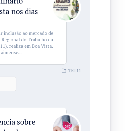
minário
ta nos dias
ir inclusão ao mercado de
l Regional do Trabalho da
11), realiza em Boa Vista,
raimense...
TRT11
ência sobre