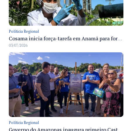
Políticia Regional
Cosama inicia força-tarefa em Anamã para fortalecer abastecimento de água e segurança hídrica da população
03/07/2026
Políticia Regional
Governo do Amazonas inaugura primeiro Castramóvel Fluvial para atendimento veterinário às comunidades ribeirinhas e castração gratuita