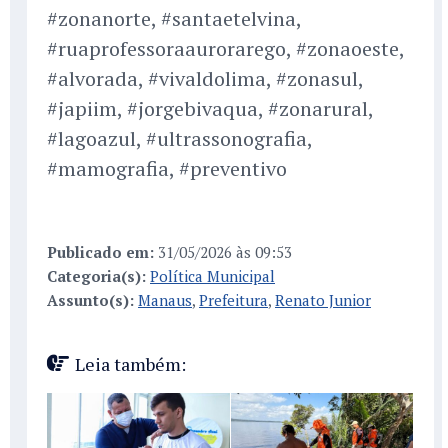
#zonanorte, #santaetelvina,
#ruaprofessoraaurorarego, #zonaoeste,
#alvorada, #vivaldolima, #zonasul,
#japiim, #jorgebivaqua, #zonarural,
#lagoazul, #ultrassonografia,
#mamografia, #preventivo
Publicado em:
31/05/2026 às 09:53
Categoria(s):
Política Municipal
Assunto(s):
Manaus
,
Prefeitura
,
Renato Junior
Leia também: