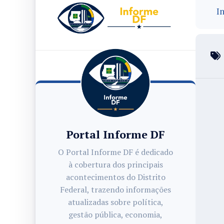
In
Portal Informe DF
O Portal Informe DF é dedicado
à cobertura dos principais
acontecimentos do Distrito
Federal, trazendo informações
atualizadas sobre política,
gestão pública, economia,