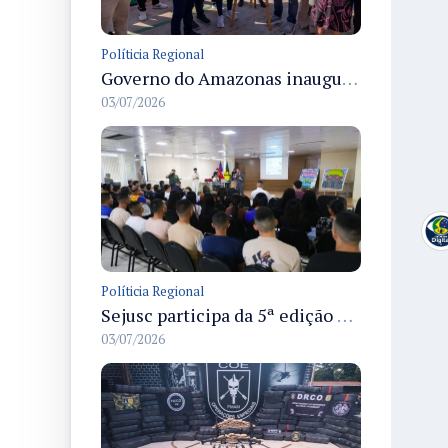
Políticia Regional
Governo do Amazonas inaugura primeiro Castramóvel Fluvial para atendimento veterinário às comunidades ribeirinhas e castração gratuita
03/07/2026
Políticia Regional
Sejusc participa da 5ª edição do Caminhos Literários com foco na cultura hip-hop nas unidades socioeducativas
03/07/2026