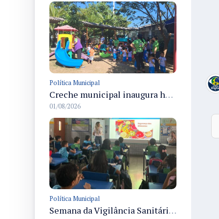
Política Municipal
Creche municipal inaugura horta Panc e composteira para educação ambiental e alimentação saudável em Manaus
01/08/2026
Política Municipal
Semana da Vigilância Sanitária 2026 em Manaus começa com projeto Fiscais Mirins nas escolas municipais