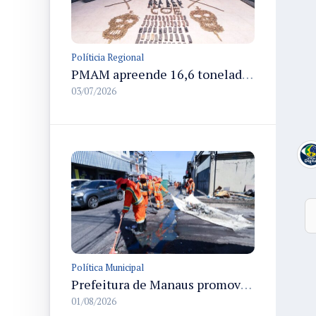
Políticia Regional
PMAM apreende 16,6 toneladas de entorpecentes e registra aumento nas prisões em flagrante e nas capturas de foragidos no primeiro semestre de 2026
03/07/2026
Política Municipal
Prefeitura de Manaus promove 6ª edição do Manaus que a Gente Cuida no Lírio do Vale com serviços integrados à comunidade
01/08/2026