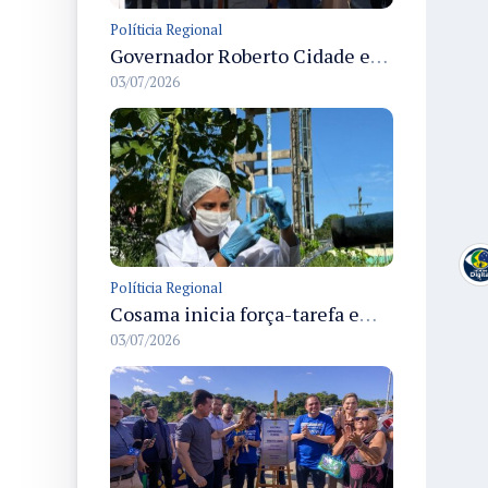
Políticia Regional
Governador Roberto Cidade entrega readequação do ambulatório da FCecon e amplia capacidade de atendimento oncológico em Manaus
03/07/2026
Políticia Regional
Cosama inicia força-tarefa em Anamã para fortalecer abastecimento de água e segurança hídrica da população
03/07/2026