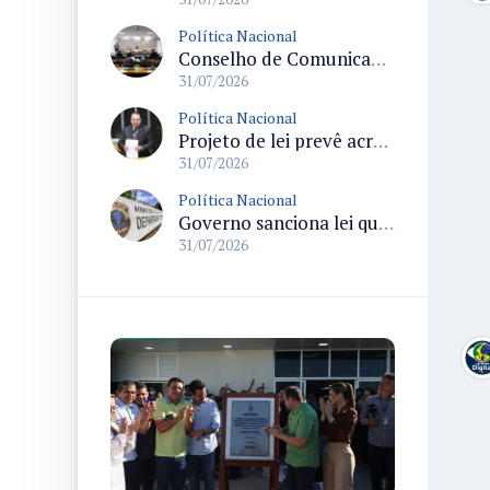
Política Nacional
Conselho de Comunicação Social realiza duas reuniões no Senado sobre marco legal da inteligência artificial e regulação de plataformas digitais
31/07/2026
Política Nacional
Projeto de lei prevê acréscimo de 10% na Bolsa-Atleta para quem comprovar matrícula e frequência escolar
31/07/2026
Política Nacional
Governo sanciona lei que destina parte da arrecadação de bets ao Funapol e amplia uso para saúde na Polícia Federal
31/07/2026