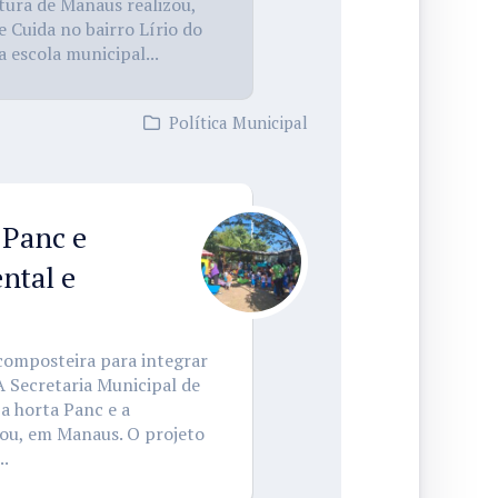
itura de Manaus realizou,
e Cuida no bairro Lírio do
 escola municipal...
Política Municipal
 Panc e
ntal e
s
composteira para integrar
A Secretaria Municipal de
 a horta Panc e a
ou, em Manaus. O projeto
..