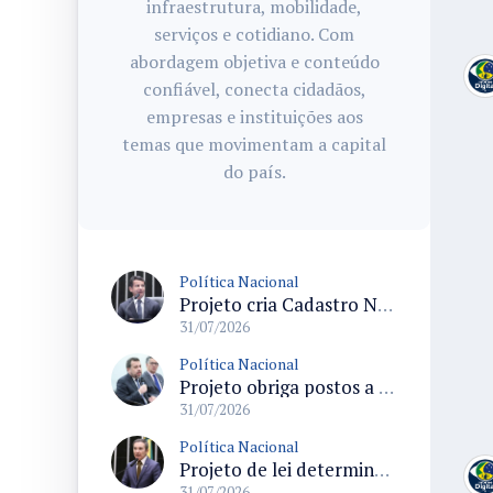
infraestrutura, mobilidade,
serviços e cotidiano. Com
abordagem objetiva e conteúdo
confiável, conecta cidadãos,
empresas e instituições aos
temas que movimentam a capital
do país.
Política Nacional
Projeto cria Cadastro Nacional de Doenças Raras e regras para dispensação de medicamentos pelo SUS
31/07/2026
Política Nacional
Projeto obriga postos a detalhar a composição do preço dos combustíveis em documentos fiscais
31/07/2026
Política Nacional
Projeto de lei determina prioridade na investigação de crimes sexuais contra crianças e adolescentes com prazos máximos
31/07/2026