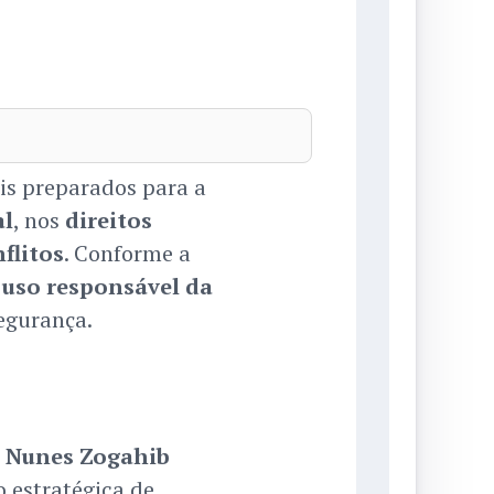
is preparados para a
al
, nos
direitos
flitos
. Conforme a
o
uso responsável da
egurança.
z Nunes Zogahib
 estratégica de