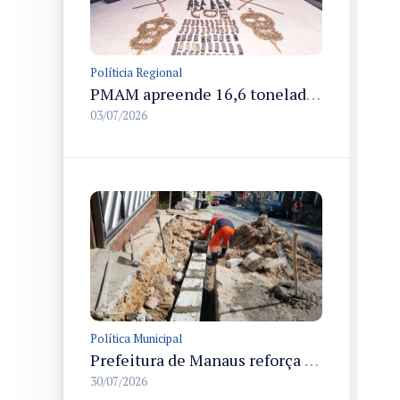
Políticia Regional
PMAM apreende 16,6 toneladas de entorpecentes e registra aumento nas prisões em flagrante e nas capturas de foragidos no primeiro semestre de 2026
03/07/2026
Política Municipal
Prefeitura de Manaus reforça rede de drenagem profunda na rua Rio Sepatini para recuperar via e prevenir erosões
30/07/2026