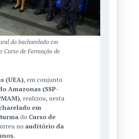
ral do bacharelado em
do Curso de Formação de
s (UEA)
, em conjunto
 do Amazonas (SSP-
(PMAM)
, realizou, nesta
charelado em
 turma
do
Curso de
correu no
auditório da
lunos
.