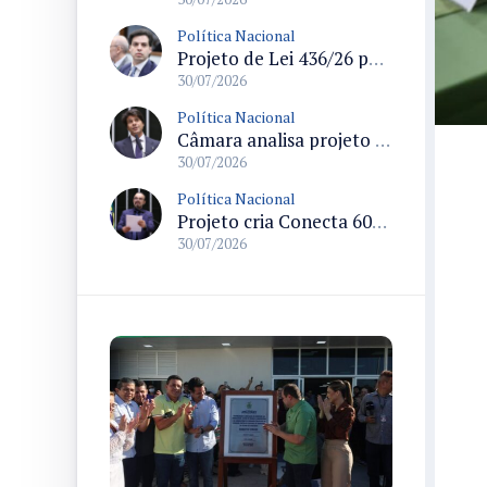
Política Nacional
Projeto de Lei 436/26 permite pesca artesanal em unidades de conservação com regras de manejo e cadastro
30/07/2026
Política Nacional
Câmara analisa projeto que regula suplementos alimentares com regras para produção, rotulagem e fiscalização
30/07/2026
Política Nacional
Projeto cria Conecta 60+ para inclusão e letramento digital de idosos em todo o país
30/07/2026