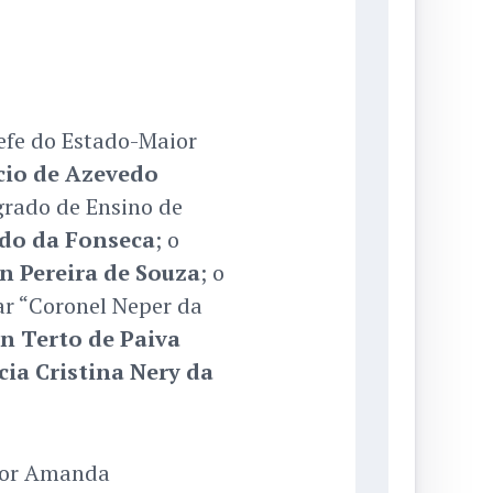
efe do Estado-Maior
cio de Azevedo
egrado de Ensino de
do da Fonseca
; o
n Pereira de Souza
; o
r “Coronel Neper da
n Terto de Paiva
ia Cristina Nery da
 por Amanda