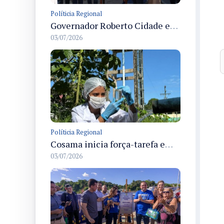
Políticia Regional
Governador Roberto Cidade entrega readequação do ambulatório da FCecon e amplia capacidade de atendimento oncológico em Manaus
03/07/2026
Políticia Regional
Cosama inicia força-tarefa em Anamã para fortalecer abastecimento de água e segurança hídrica da população
03/07/2026