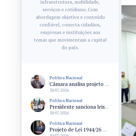
infraestrutura, mobilidade,
serviços e cotidiano. Com
abordagem objetiva e conteúdo
confiável, conecta cidadãos,
empresas e instituições aos
temas que movimentam a capital
do país.
Política Nacional
Câmara analisa projeto que inclui juros e correção no valor recebido dos precatórios do Fundef e determina repasse de 60% aos professores
30/07/2026
Política Nacional
Presidente sanciona leis do Pix Pensão e de divulgação do Ligue 180 em cerimônia no Planalto
30/07/2026
Política Nacional
Projeto de Lei 1944/26 propõe percentuais mínimos para progressão de regime em crimes hediondos e restabelece texto da Lei Raul Jungmann
30/07/2026