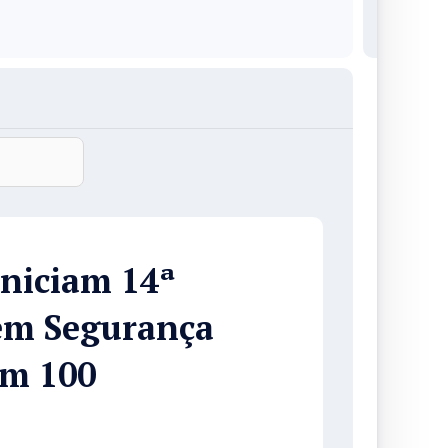
niciam 14ª
em Segurança
om 100