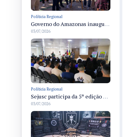
Políticia Regional
Governo do Amazonas inaugura primeiro Castramóvel Fluvial para atendimento veterinário às comunidades ribeirinhas e castração gratuita
03/07/2026
Políticia Regional
Sejusc participa da 5ª edição do Caminhos Literários com foco na cultura hip-hop nas unidades socioeducativas
03/07/2026