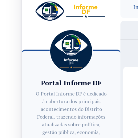
In
Portal Informe DF
O Portal Informe DF é dedicado
à cobertura dos principais
acontecimentos do Distrito
Federal, trazendo informações
atualizadas sobre política,
gestão pública, economia,