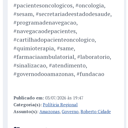
#pacientesoncologicos, #oncologia,
#sesam, #secretariadeestadodesaude,
#programadenavegacao,
#navegacaodepacientes,
#cartilhadopacienteoncologico,
#quimioterapia, #same,
#farmaciaambulatorial, #laboratorio,
#sinalizacao, #atendimento,
#governodooamazonas, #fundacao
Publicado em:
03/07/2026 às 19:47
Categoria(s):
Políticia Regional
Assunto(s):
Amazonas
,
Governo
,
Roberto Cidade