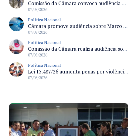
Comissão da Câmara convoca audiência para discutir misoginia nas escolas e universidades após divulgação de listas misóginas
07/08/2026
Política Nacional
Câmara promove audiência sobre Marco de Fomento à Economia Digital e impactos da inteligência artificial
07/08/2026
Política Nacional
Comissão da Câmara realiza audiência sobre apostas online para medir o tamanho do mercado ilegal
07/08/2026
Política Nacional
Lei 15.487/26 aumenta penas por violência sexual digital contra crianças e adolescentes e autoriza ronda virtual para investigação
07/08/2026