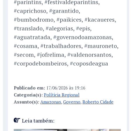
#parintins, #festivaldeparintins,
#caprichoso, #garantido,
#bumbodromo, #paikices, #kacaueres,
#translado, #alegorias, #epis,
#aguatratada, #governodoamazonas,
#cosama, #trabalhadores, #mauroneto,
#secom, #jofrelima, #valdenorsantos,
#corpodebombeiros, #coposdeagua
Publicado em:
17/06/2026 às 19:16
Categoria(s):
Políticia Regional
Assunto(s):
Amazonas
,
Governo
,
Roberto Cidade
Leia também: