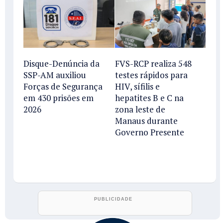
Disque-Denúncia da
FVS-RCP realiza 548
SSP-AM auxiliou
testes rápidos para
Forças de Segurança
HIV, sífilis e
em 430 prisões em
hepatites B e C na
2026
zona leste de
Manaus durante
Governo Presente