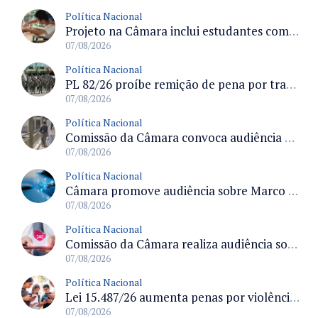
Política Nacional
Projeto na Câmara inclui estudantes com deficiência no regime escolar especial da LDB e estabelece critérios para frequência
07/08/2026
Política Nacional
PL 82/26 proíbe remição de pena por trabalho em funções militares para condenados por crimes contra o Estado Democrático de Direito
07/08/2026
Política Nacional
Comissão da Câmara convoca audiência para discutir misoginia nas escolas e universidades após divulgação de listas misóginas
07/08/2026
Política Nacional
Câmara promove audiência sobre Marco de Fomento à Economia Digital e impactos da inteligência artificial
07/08/2026
Política Nacional
Comissão da Câmara realiza audiência sobre apostas online para medir o tamanho do mercado ilegal
07/08/2026
Política Nacional
Lei 15.487/26 aumenta penas por violência sexual digital contra crianças e adolescentes e autoriza ronda virtual para investigação
07/08/2026