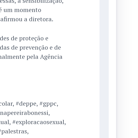
sas, a sensibilização,
o, é um momento
afirmou a diretora.
edes de proteção e
das de prevenção e de
inalmente pela Agência
olar, #deppe, #gppc,
anapereirabonessi,
ual, #exploracaosexual,
#palestras,