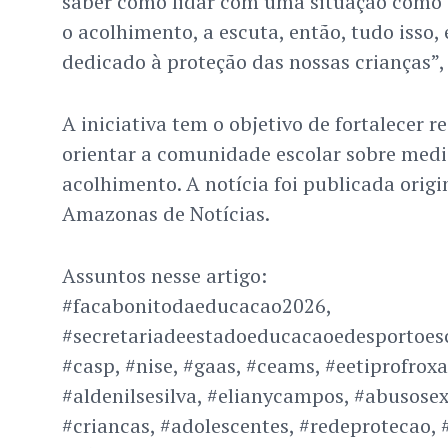
saber como lidar com uma situação como es
o acolhimento, a escuta, então, tudo iss
dedicado à proteção das nossas crianças”, 
A iniciativa tem o objetivo de fortalecer r
orientar a comunidade escolar sobre medi
acolhimento. A notícia foi publicada orig
Amazonas de Notícias.
Assuntos nesse artigo:
#facabonitodaeducacao2026,
#secretariadeestadoeducacaoedesportoesc
#casp, #nise, #gaas, #ceams, #eetiprofrox
#aldenilsesilva, #elianycampos, #abusosex
#criancas, #adolescentes, #redeprotecao, 