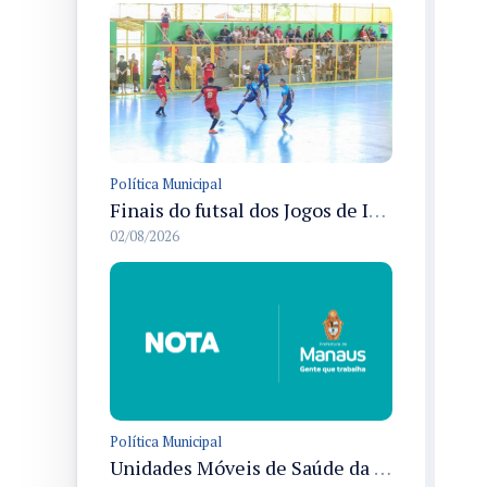
Política Municipal
Finais do futsal dos Jogos de Integração dos Servidores da Semed ocorrem em Manaus e definem quatro campeões
02/08/2026
Política Municipal
Unidades Móveis de Saúde da Mulher de Manaus terão quatro endereços novos a partir de 3/8