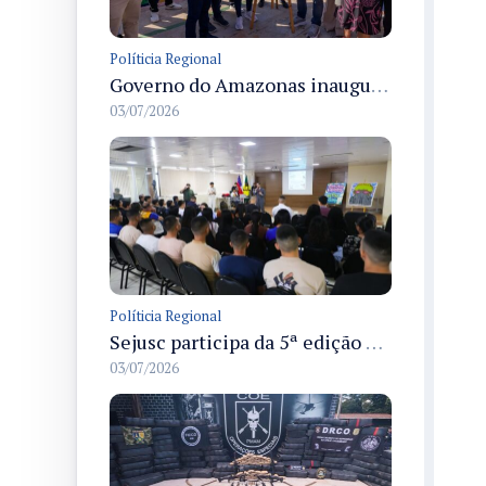
Políticia Regional
Governo do Amazonas inaugura primeiro Castramóvel Fluvial para atendimento veterinário às comunidades ribeirinhas e castração gratuita
03/07/2026
Políticia Regional
Sejusc participa da 5ª edição do Caminhos Literários com foco na cultura hip-hop nas unidades socioeducativas
03/07/2026