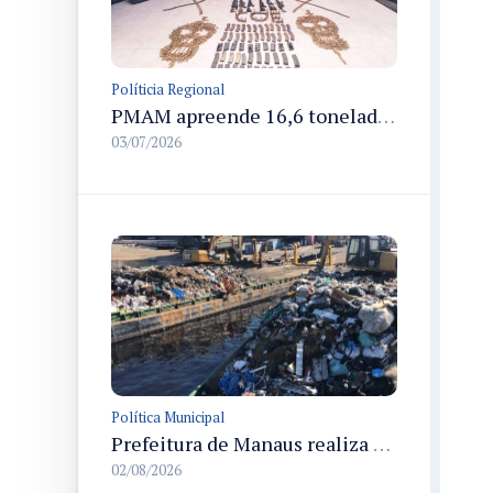
Políticia Regional
PMAM apreende 16,6 toneladas de entorpecentes e registra aumento nas prisões em flagrante e nas capturas de foragidos no primeiro semestre de 2026
03/07/2026
Política Municipal
Prefeitura de Manaus realiza transbordo de resíduos na limpeza da orla do rio Negro e comunidades rurais
02/08/2026