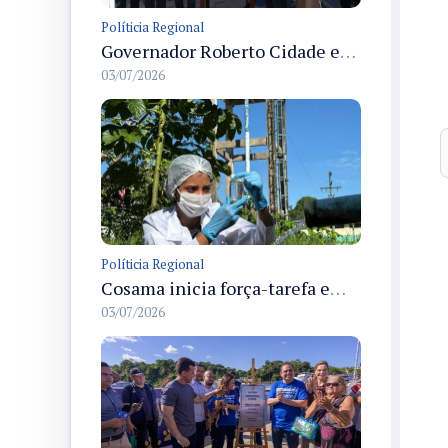
Políticia Regional
Governador Roberto Cidade entrega readequação do ambulatório da FCecon e amplia capacidade de atendimento oncológico em Manaus
03/07/2026
Políticia Regional
Cosama inicia força-tarefa em Anamã para fortalecer abastecimento de água e segurança hídrica da população
03/07/2026