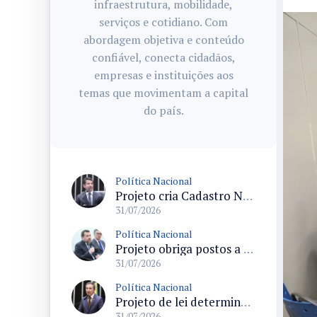
infraestrutura, mobilidade,
serviços e cotidiano. Com
abordagem objetiva e conteúdo
confiável, conecta cidadãos,
empresas e instituições aos
temas que movimentam a capital
do país.
Política Nacional
Projeto cria Cadastro Nacional de Doenças Raras e regras para dispensação de medicamentos pelo SUS
31/07/2026
Política Nacional
Projeto obriga postos a detalhar a composição do preço dos combustíveis em documentos fiscais
31/07/2026
Política Nacional
Projeto de lei determina prioridade na investigação de crimes sexuais contra crianças e adolescentes com prazos máximos
31/07/2026