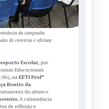
ulminância da campanha
das de conversa e oficinas
Desporto Escolar
, por
gramas Educacionais
1/06), na
EETI Profª
ça Bonito da
frentamento do abuso e
scentes
. A culminância
os de reflexão e