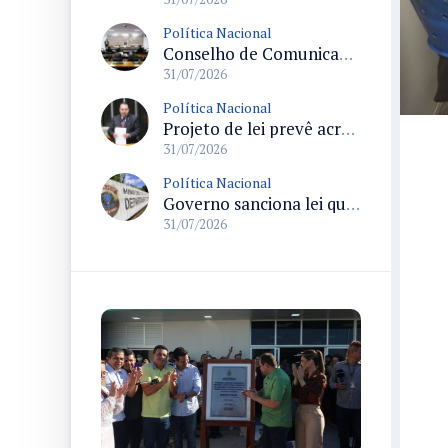
Política Nacional
Conselho de Comunicação Social realiza duas reuniões no Senado sobre marco legal da inteligência artificial e regulação de plataformas digitais
31/07/2026
Política Nacional
Projeto de lei prevê acréscimo de 10% na Bolsa-Atleta para quem comprovar matrícula e frequência escolar
31/07/2026
Política Nacional
Governo sanciona lei que destina parte da arrecadação de bets ao Funapol e amplia uso para saúde na Polícia Federal
31/07/2026