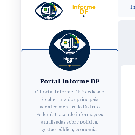
In
Portal Informe DF
O Portal Informe DF é dedicado
à cobertura dos principais
acontecimentos do Distrito
Federal, trazendo informações
atualizadas sobre política,
gestão pública, economia,