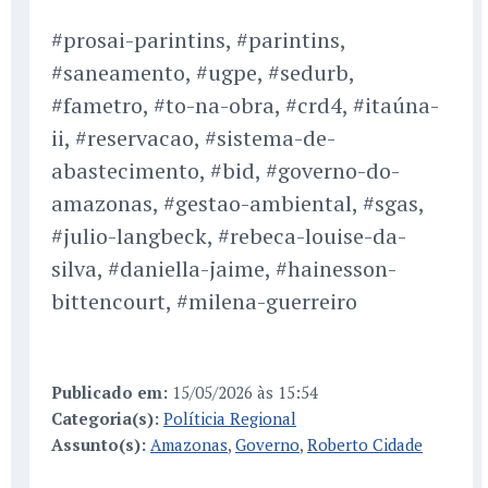
#prosai-parintins, #parintins,
#saneamento, #ugpe, #sedurb,
#fametro, #to-na-obra, #crd4, #itaúna-
ii, #reservacao, #sistema-de-
abastecimento, #bid, #governo-do-
amazonas, #gestao-ambiental, #sgas,
#julio-langbeck, #rebeca-louise-da-
silva, #daniella-jaime, #hainesson-
bittencourt, #milena-guerreiro
Publicado em:
15/05/2026 às 15:54
Categoria(s):
Políticia Regional
Assunto(s):
Amazonas
,
Governo
,
Roberto Cidade