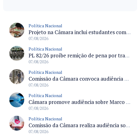
Política Nacional
Projeto na Câmara inclui estudantes com deficiência no regime escolar especial da LDB e estabelece critérios para frequência
07/08/2026
Política Nacional
PL 82/26 proíbe remição de pena por trabalho em funções militares para condenados por crimes contra o Estado Democrático de Direito
07/08/2026
Política Nacional
Comissão da Câmara convoca audiência para discutir misoginia nas escolas e universidades após divulgação de listas misóginas
07/08/2026
Política Nacional
Câmara promove audiência sobre Marco de Fomento à Economia Digital e impactos da inteligência artificial
07/08/2026
Política Nacional
Comissão da Câmara realiza audiência sobre apostas online para medir o tamanho do mercado ilegal
07/08/2026