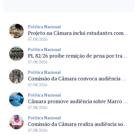
Política Nacional
Projeto na Câmara inclui estudantes com deficiência no regime escolar especial da LDB e estabelece critérios para frequência
07/08/2026
Política Nacional
PL 82/26 proíbe remição de pena por trabalho em funções militares para condenados por crimes contra o Estado Democrático de Direito
07/08/2026
Política Nacional
Comissão da Câmara convoca audiência para discutir misoginia nas escolas e universidades após divulgação de listas misóginas
07/08/2026
Política Nacional
Câmara promove audiência sobre Marco de Fomento à Economia Digital e impactos da inteligência artificial
07/08/2026
Política Nacional
Comissão da Câmara realiza audiência sobre apostas online para medir o tamanho do mercado ilegal
07/08/2026