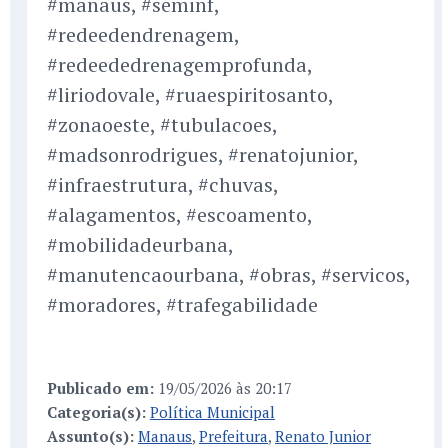
#manaus, #seminf,
#redeedendrenagem,
#redeededrenagemprofunda,
#liriodovale, #ruaespiritosanto,
#zonaoeste, #tubulacoes,
#madsonrodrigues, #renatojunior,
#infraestrutura, #chuvas,
#alagamentos, #escoamento,
#mobilidadeurbana,
#manutencaourbana, #obras, #servicos,
#moradores, #trafegabilidade
Publicado em:
19/05/2026 às 20:17
Categoria(s):
Política Municipal
Assunto(s):
Manaus
,
Prefeitura
,
Renato Junior