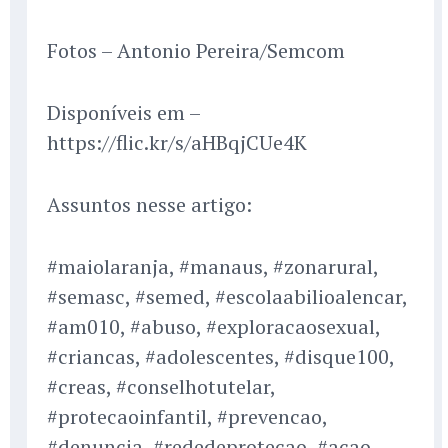
Fotos – Antonio Pereira/Semcom
Disponíveis em –
https://flic.kr/s/aHBqjCUe4K
Assuntos nesse artigo:
#maiolaranja, #manaus, #zonarural,
#semasc, #semed, #escolaabilioalencar,
#am010, #abuso, #exploracaosexual,
#criancas, #adolescentes, #disque100,
#creas, #conselhotutelar,
#protecaoinfantil, #prevencao,
#denuncia, #rededeprotecao, #acao,