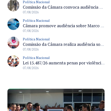
Política Nacional
Comissão da Câmara convoca audiência para discutir misoginia nas escolas e universidades após divulgação de listas misóginas
07/08/2026
Política Nacional
Câmara promove audiência sobre Marco de Fomento à Economia Digital e impactos da inteligência artificial
07/08/2026
Política Nacional
Comissão da Câmara realiza audiência sobre apostas online para medir o tamanho do mercado ilegal
07/08/2026
Política Nacional
Lei 15.487/26 aumenta penas por violência sexual digital contra crianças e adolescentes e autoriza ronda virtual para investigação
07/08/2026