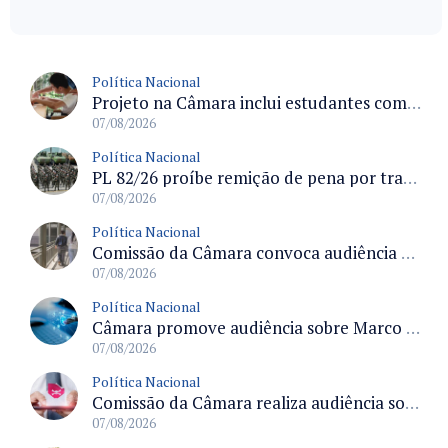
Política Nacional
Projeto na Câmara inclui estudantes com deficiência no regime escolar especial da LDB e estabelece critérios para frequência
07/08/2026
Política Nacional
PL 82/26 proíbe remição de pena por trabalho em funções militares para condenados por crimes contra o Estado Democrático de Direito
07/08/2026
Política Nacional
Comissão da Câmara convoca audiência para discutir misoginia nas escolas e universidades após divulgação de listas misóginas
07/08/2026
Política Nacional
Câmara promove audiência sobre Marco de Fomento à Economia Digital e impactos da inteligência artificial
07/08/2026
Política Nacional
Comissão da Câmara realiza audiência sobre apostas online para medir o tamanho do mercado ilegal
07/08/2026