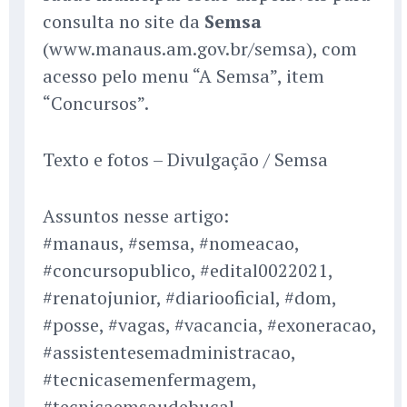
consulta no site da
Semsa
(www.manaus.am.gov.br/semsa), com
acesso pelo menu “A Semsa”, item
“Concursos”.
Texto e fotos – Divulgação / Semsa
Assuntos nesse artigo:
#manaus, #semsa, #nomeacao,
#concursopublico, #edital0022021,
#renatojunior, #diariooficial, #dom,
#posse, #vagas, #vacancia, #exoneracao,
#assistentesemadministracao,
#tecnicasemenfermagem,
#tecnicaemsaudebucal,