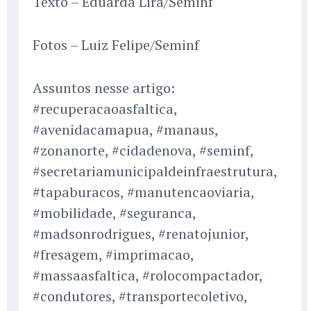
Texto – Eduarda Lira/Seminf
Fotos – Luiz Felipe/Seminf
Assuntos nesse artigo:
#recuperacaoasfaltica,
#avenidacamapua, #manaus,
#zonanorte, #cidadenova, #seminf,
#secretariamunicipaldeinfraestrutura,
#tapaburacos, #manutencaoviaria,
#mobilidade, #seguranca,
#madsonrodrigues, #renatojunior,
#fresagem, #imprimacao,
#massaasfaltica, #rolocompactador,
#condutores, #transportecoletivo,