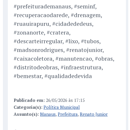
#prefeiturademanaus, #seminf,
#recuperacaodarede, #drenagem,
#ruauirapuru, #cidadededeus,
#zonanorte, #cratera,
#descarteirregular, #lixo, #tubos,
#madsonrodrigues, #renatojunior,
#caixacoletora, #manutencao, #obras,
#distritodeobras, #infraestrutura,
#bemestar, #qualidadedevida
Publicado em:
26/05/2026 às 17:15
Categoria(s):
Política Municipal
Assunto(s):
Manaus
,
Prefeitura
,
Renato Junior