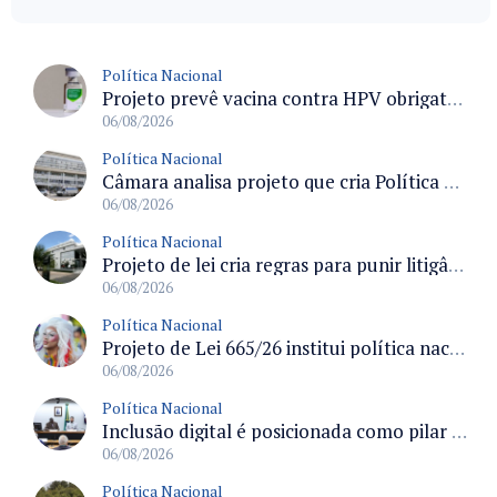
Política Nacional
Projeto prevê vacina contra HPV obrigatória e testes moleculares para rastreamento do câncer do colo do útero
06/08/2026
Política Nacional
Câmara analisa projeto que cria Política Nacional de Qualificação e Valorização da Preceptoria na Residência Médica
06/08/2026
Política Nacional
Projeto de lei cria regras para punir litigância abusiva reversa e integrar sistemas do Judiciário
06/08/2026
Política Nacional
Projeto de Lei 665/26 institui política nacional para prevenção ao transfeminicídio e prevê medidas de proteção e reparação
06/08/2026
Política Nacional
Inclusão digital é posicionada como pilar essencial da reurbanização de favelas e periferias
06/08/2026
Política Nacional