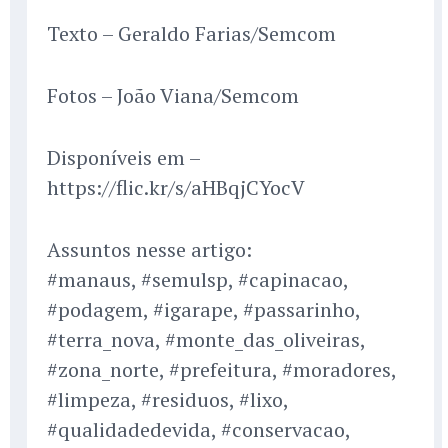
Texto – Geraldo Farias/Semcom
Fotos – João Viana/Semcom
Disponíveis em –
https://flic.kr/s/aHBqjCYocV
Assuntos nesse artigo:
#manaus, #semulsp, #capinacao,
#podagem, #igarape, #passarinho,
#terra_nova, #monte_das_oliveiras,
#zona_norte, #prefeitura, #moradores,
#limpeza, #residuos, #lixo,
#qualidadedevida, #conservacao,