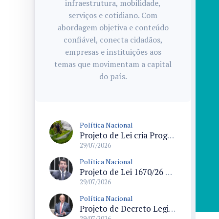
infraestrutura, mobilidade,
serviços e cotidiano. Com
abordagem objetiva e conteúdo
confiável, conecta cidadãos,
empresas e instituições aos
temas que movimentam a capital
do país.
Política Nacional
Projeto de Lei cria Programa Nacional para assentamentos periurbanos e semirrurais com foco na produção familiar
29/07/2026
Política Nacional
Projeto de Lei 1670/26 propõe limite de idade dos táxis em 15 anos e prevê linhas de crédito para renovação da frota
29/07/2026
Política Nacional
Projeto de Decreto Legislativo propõe suspender demarcações de terras indígenas em Santa Catarina e questiona conformidade legal
29/07/2026