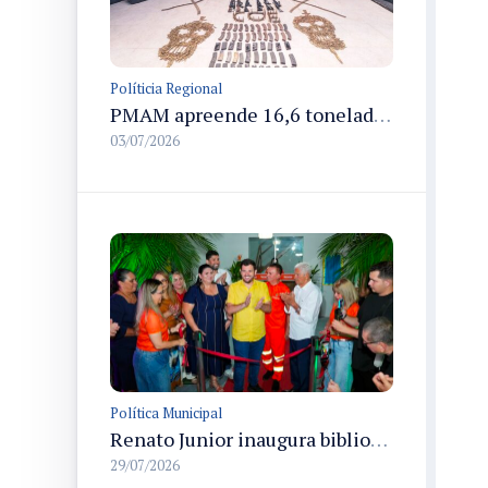
Políticia Regional
PMAM apreende 16,6 toneladas de entorpecentes e registra aumento nas prisões em flagrante e nas capturas de foragidos no primeiro semestre de 2026
03/07/2026
Política Municipal
Renato Junior inaugura biblioteca Semulsp do Saber para formação de servidores e comunidade em Manaus
29/07/2026