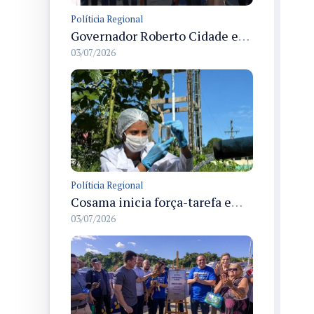
Políticia Regional
Governador Roberto Cidade entrega readequação do ambulatório da FCecon e amplia capacidade de atendimento oncológico em Manaus
03/07/2026
Políticia Regional
Cosama inicia força-tarefa em Anamã para fortalecer abastecimento de água e segurança hídrica da população
03/07/2026