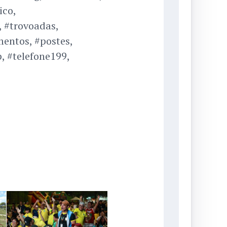
ico,
 #trovoadas,
entos, #postes,
, #telefone199,