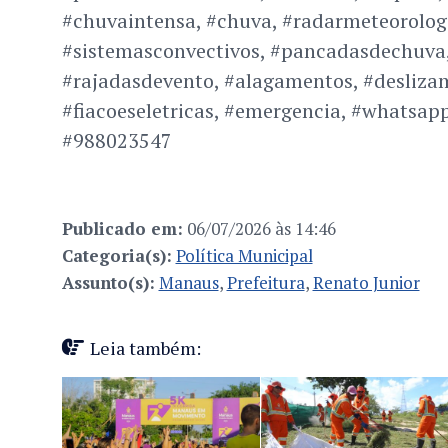
#chuvaintensa, #chuva, #radarmeteorolog
#sistemasconvectivos, #pancadasdechuva,
#rajadasdevento, #alagamentos, #deslizam
#fiacoeseletricas, #emergencia, #whatsapp
#988023547
Publicado em:
06/07/2026 às 14:46
Categoria(s):
Política Municipal
Assunto(s):
Manaus
,
Prefeitura
,
Renato Junior
Leia também: