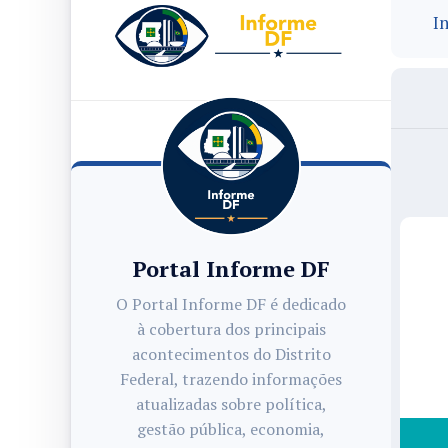
In
Portal Informe DF
O Portal Informe DF é dedicado
à cobertura dos principais
acontecimentos do Distrito
Federal, trazendo informações
atualizadas sobre política,
gestão pública, economia,