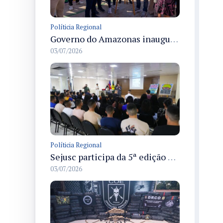
Políticia Regional
Governo do Amazonas inaugura primeiro Castramóvel Fluvial para atendimento veterinário às comunidades ribeirinhas e castração gratuita
03/07/2026
Políticia Regional
Sejusc participa da 5ª edição do Caminhos Literários com foco na cultura hip-hop nas unidades socioeducativas
03/07/2026