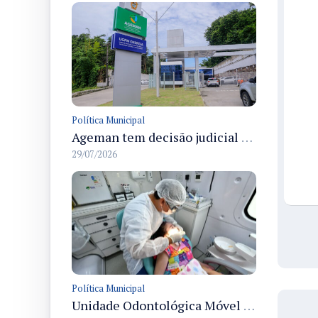
Política Municipal
Ageman tem decisão judicial que mantém multa de R$ 273 mil à Águas de Manaus por atraso na recomposição asfáltica na Cidade de Deus, Manaus
29/07/2026
Política Municipal
Unidade Odontológica Móvel da Semsa inicia atendimentos a pessoas com mobilidade reduzida no Morar Melhor 13