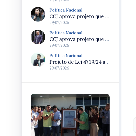
Política Nacional
CCJ aprova projeto que formaliza o uso do termo pedofilia no Código Penal e no ECA
29/07/2026
Política Nacional
CCJ aprova projeto que endurece regras para declaração de insanidade mental de acusados em processo penal
29/07/2026
Política Nacional
Projeto de Lei 4719/24 altera Lei Geral do Turismo e modifica regras de cadastramento de meios de hospedagem
29/07/2026