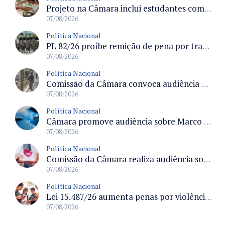
Projeto na Câmara inclui estudantes com deficiência no regime escolar especial da LDB e estabelece critérios para frequência
07/08/2026
Política Nacional
PL 82/26 proíbe remição de pena por trabalho em funções militares para condenados por crimes contra o Estado Democrático de Direito
07/08/2026
Política Nacional
Comissão da Câmara convoca audiência para discutir misoginia nas escolas e universidades após divulgação de listas misóginas
07/08/2026
Política Nacional
Câmara promove audiência sobre Marco de Fomento à Economia Digital e impactos da inteligência artificial
07/08/2026
Política Nacional
Comissão da Câmara realiza audiência sobre apostas online para medir o tamanho do mercado ilegal
07/08/2026
Política Nacional
Lei 15.487/26 aumenta penas por violência sexual digital contra crianças e adolescentes e autoriza ronda virtual para investigação
07/08/2026