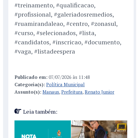
#treinamento, #qualificacao,
#profissional, #galeriadosremedios,
#ruamirandaleao, #centro, #zonasul,
#curso, #selecionados, #lista,
#candidatos, #inscricao, #documento,
#vaga, #listadeespera
Publicado em:
07/07/2026 às 11:48
Categoria(s):
Política Municipal
Assunto(s):
Manaus
,
Prefeitura
,
Renato Junior
Leia também: