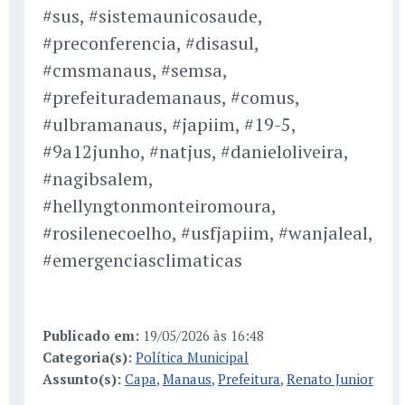
#sus, #sistemaunicosaude,
#preconferencia, #disasul,
#cmsmanaus, #semsa,
#prefeiturademanaus, #comus,
#ulbramanaus, #japiim, #19-5,
#9a12junho, #natjus, #danieloliveira,
#nagibsalem,
#hellyngtonmonteiromoura,
#rosilenecoelho, #usfjapiim, #wanjaleal,
#emergenciasclimaticas
Publicado em:
19/05/2026 às 16:48
Categoria(s):
Política Municipal
Assunto(s):
Capa
,
Manaus
,
Prefeitura
,
Renato Junior