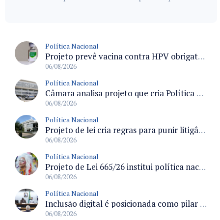
Política Nacional
Projeto prevê vacina contra HPV obrigatória e testes moleculares para rastreamento do câncer do colo do útero
06/08/2026
Política Nacional
Câmara analisa projeto que cria Política Nacional de Qualificação e Valorização da Preceptoria na Residência Médica
06/08/2026
Política Nacional
Projeto de lei cria regras para punir litigância abusiva reversa e integrar sistemas do Judiciário
06/08/2026
Política Nacional
Projeto de Lei 665/26 institui política nacional para prevenção ao transfeminicídio e prevê medidas de proteção e reparação
06/08/2026
Política Nacional
Inclusão digital é posicionada como pilar essencial da reurbanização de favelas e periferias
06/08/2026