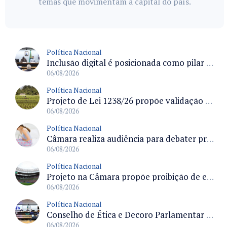
temas que movimentam a capital do país.
Política Nacional
Inclusão digital é posicionada como pilar essencial da reurbanização de favelas e periferias
06/08/2026
Política Nacional
Projeto de Lei 1238/26 propõe validação automática do Cadastro Ambiental Rural para imóveis de até quatro módulos fiscais
06/08/2026
Política Nacional
Câmara realiza audiência para debater prevenção, diagnóstico e tratamento da endometriose na terça-feira às 16 horas
06/08/2026
Política Nacional
Projeto na Câmara propõe proibição de entrada em estádios para condenados por violência e devedores de pensão alimentícia
06/08/2026
Política Nacional
Conselho de Ética e Decoro Parlamentar analisa representações e oitivas agendadas para terça (11)
06/08/2026