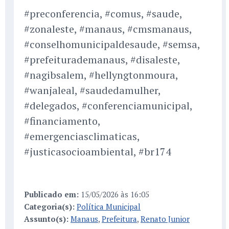
#preconferencia, #comus, #saude,
#zonaleste, #manaus, #cmsmanaus,
#conselhomunicipaldesaude, #semsa,
#prefeiturademanaus, #disaleste,
#nagibsalem, #hellyngtonmoura,
#wanjaleal, #saudedamulher,
#delegados, #conferenciamunicipal,
#financiamento,
#emergenciasclimaticas,
#justicasocioambiental, #br174
Publicado em:
15/05/2026 às 16:05
Categoria(s):
Política Municipal
Assunto(s):
Manaus
,
Prefeitura
,
Renato Junior