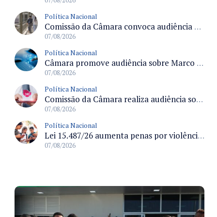
07/08/2026
Política Nacional
Comissão da Câmara convoca audiência para discutir misoginia nas escolas e universidades após divulgação de listas misóginas
07/08/2026
Política Nacional
Câmara promove audiência sobre Marco de Fomento à Economia Digital e impactos da inteligência artificial
07/08/2026
Política Nacional
Comissão da Câmara realiza audiência sobre apostas online para medir o tamanho do mercado ilegal
07/08/2026
Política Nacional
Lei 15.487/26 aumenta penas por violência sexual digital contra crianças e adolescentes e autoriza ronda virtual para investigação
07/08/2026