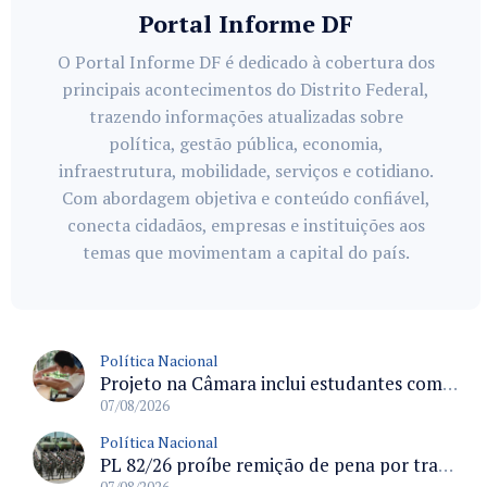
Portal Informe DF
O Portal Informe DF é dedicado à cobertura dos
principais acontecimentos do Distrito Federal,
trazendo informações atualizadas sobre
política, gestão pública, economia,
infraestrutura, mobilidade, serviços e cotidiano.
Com abordagem objetiva e conteúdo confiável,
conecta cidadãos, empresas e instituições aos
temas que movimentam a capital do país.
Política Nacional
Projeto na Câmara inclui estudantes com deficiência no regime escolar especial da LDB e estabelece critérios para frequência
07/08/2026
Política Nacional
PL 82/26 proíbe remição de pena por trabalho em funções militares para condenados por crimes contra o Estado Democrático de Direito