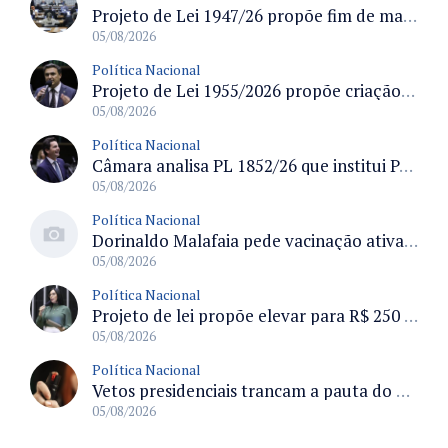
Projeto de Lei 1947/26 propõe fim de margens para cartão de crédito e consignado do INSS
05/08/2026
Política Nacional
Projeto de Lei 1955/2026 propõe criação de geração livre de fumo ao restringir venda de vapes a nascidos desde 1º de janeiro de 2009
05/08/2026
Política Nacional
Câmara analisa PL 1852/26 que institui Política Nacional de Gestão de Desempenho e Eficiência para servidores públicos
05/08/2026
Política Nacional
Dorinaldo Malafaia pede vacinação ativa ao Ministério da Saúde para reverter queda na cobertura vacinal no Brasil
05/08/2026
Política Nacional
Projeto de lei propõe elevar para R$ 250 mil limite de isenção do IPI para pessoas com deficiência e autismo
05/08/2026
Política Nacional
Vetos presidenciais trancam a pauta do Congresso com 87 itens pendentes e incluem trechos do Orçamento de 2026
05/08/2026