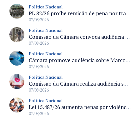
Política Nacional
PL 82/26 proíbe remição de pena por trabalho em funções militares para condenados por crimes contra o Estado Democrático de Direito
07/08/2026
Política Nacional
Comissão da Câmara convoca audiência para discutir misoginia nas escolas e universidades após divulgação de listas misóginas
07/08/2026
Política Nacional
Câmara promove audiência sobre Marco de Fomento à Economia Digital e impactos da inteligência artificial
07/08/2026
Política Nacional
Comissão da Câmara realiza audiência sobre apostas online para medir o tamanho do mercado ilegal
07/08/2026
Política Nacional
Lei 15.487/26 aumenta penas por violência sexual digital contra crianças e adolescentes e autoriza ronda virtual para investigação
07/08/2026