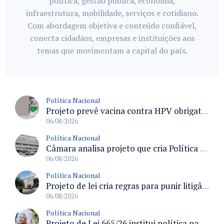
política, gestão pública, economia,
infraestrutura, mobilidade, serviços e cotidiano.
Com abordagem objetiva e conteúdo confiável,
conecta cidadãos, empresas e instituições aos
temas que movimentam a capital do país.
Política Nacional
Projeto prevê vacina contra HPV obrigatória e testes moleculares para rastreamento do câncer do colo do útero
06/08/2026
Política Nacional
Câmara analisa projeto que cria Política Nacional de Qualificação e Valorização da Preceptoria na Residência Médica
06/08/2026
Política Nacional
Projeto de lei cria regras para punir litigância abusiva reversa e integrar sistemas do Judiciário
06/08/2026
Política Nacional
Projeto de Lei 665/26 institui política nacional para prevenção ao transfeminicídio e prevê medidas de proteção e reparação