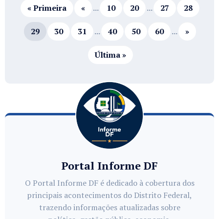
« Primeira
«
...
10
20
...
27
28
29
30
31
...
40
50
60
...
»
Última »
Portal Informe DF
O Portal Informe DF é dedicado à cobertura dos
principais acontecimentos do Distrito Federal,
trazendo informações atualizadas sobre