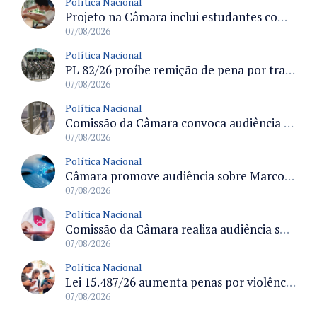
Política Nacional
Projeto na Câmara inclui estudantes com deficiência no regime escolar especial da LDB e estabelece critérios para frequência
07/08/2026
Política Nacional
PL 82/26 proíbe remição de pena por trabalho em funções militares para condenados por crimes contra o Estado Democrático de Direito
07/08/2026
Política Nacional
Comissão da Câmara convoca audiência para discutir misoginia nas escolas e universidades após divulgação de listas misóginas
07/08/2026
Política Nacional
Câmara promove audiência sobre Marco de Fomento à Economia Digital e impactos da inteligência artificial
07/08/2026
Política Nacional
Comissão da Câmara realiza audiência sobre apostas online para medir o tamanho do mercado ilegal
07/08/2026
Política Nacional
Lei 15.487/26 aumenta penas por violência sexual digital contra crianças e adolescentes e autoriza ronda virtual para investigação
07/08/2026