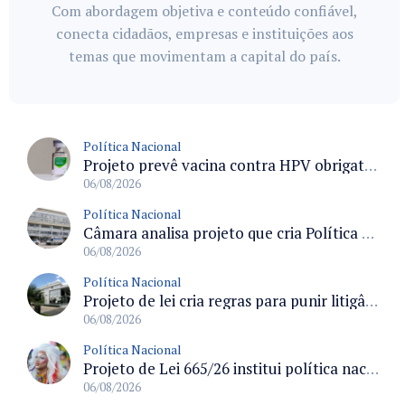
Com abordagem objetiva e conteúdo confiável,
conecta cidadãos, empresas e instituições aos
temas que movimentam a capital do país.
Política Nacional
Projeto prevê vacina contra HPV obrigatória e testes moleculares para rastreamento do câncer do colo do útero
06/08/2026
Política Nacional
Câmara analisa projeto que cria Política Nacional de Qualificação e Valorização da Preceptoria na Residência Médica
06/08/2026
Política Nacional
Projeto de lei cria regras para punir litigância abusiva reversa e integrar sistemas do Judiciário
06/08/2026
Política Nacional
Projeto de Lei 665/26 institui política nacional para prevenção ao transfeminicídio e prevê medidas de proteção e reparação
06/08/2026