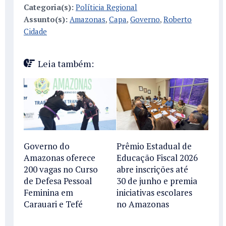
Categoria(s):
Políticia Regional
Assunto(s):
Amazonas
,
Capa
,
Governo
,
Roberto
Cidade
Leia também:
Governo do
Prêmio Estadual de
Amazonas oferece
Educação Fiscal 2026
200 vagas no Curso
abre inscrições até
de Defesa Pessoal
30 de junho e premia
Feminina em
iniciativas escolares
Carauari e Tefé
no Amazonas