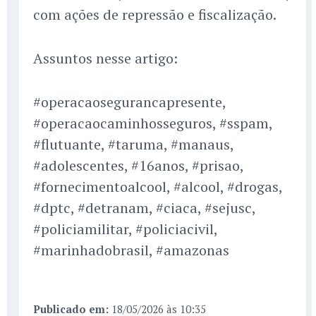
com ações de repressão e fiscalização.
Assuntos nesse artigo:
#operacaosegurancapresente,
#operacaocaminhosseguros, #sspam,
#flutuante, #taruma, #manaus,
#adolescentes, #16anos, #prisao,
#fornecimentoalcool, #alcool, #drogas,
#dptc, #detranam, #ciaca, #sejusc,
#policiamilitar, #policiacivil,
#marinhadobrasil, #amazonas
Publicado em:
18/05/2026 às 10:35