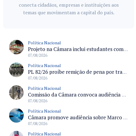
conecta cidadãos, empresas e instituições aos
temas que movimentam a capital do país.
Política Nacional
Projeto na Câmara inclui estudantes com deficiência no regime escolar especial da LDB e estabelece critérios para frequência
07/08/2026
Política Nacional
PL 82/26 proíbe remição de pena por trabalho em funções militares para condenados por crimes contra o Estado Democrático de Direito
07/08/2026
Política Nacional
Comissão da Câmara convoca audiência para discutir misoginia nas escolas e universidades após divulgação de listas misóginas
07/08/2026
Política Nacional
Câmara promove audiência sobre Marco de Fomento à Economia Digital e impactos da inteligência artificial
07/08/2026
Política Nacional