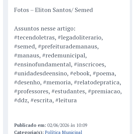
Fotos – Eliton Santos/ Semed
Assuntos nesse artigo:
#tecendoletras, #legadoliterario,
#semed, #prefeiturademanaus,
#manaus, #redemunicipal,
#ensinofundamental, #inscricoes,
#unidadesdeensino, #ebook, #poema,
#desenho, #memoria, #relatodepratica,
#professores, #estudantes, #premiacao,
#ddz, #escrita, #leitura
Publicado em:
02/06/2026 às 10:09
Categoria(s):
Política Municipal