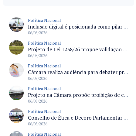
Política Nacional
Inclusão digital é posicionada como pilar essencial da reurbanização de favelas e periferias
06/08/2026
Política Nacional
Projeto de Lei 1238/26 propõe validação automática do Cadastro Ambiental Rural para imóveis de até quatro módulos fiscais
06/08/2026
Política Nacional
Câmara realiza audiência para debater prevenção, diagnóstico e tratamento da endometriose na terça-feira às 16 horas
06/08/2026
Política Nacional
Projeto na Câmara propõe proibição de entrada em estádios para condenados por violência e devedores de pensão alimentícia
06/08/2026
Política Nacional
Conselho de Ética e Decoro Parlamentar analisa representações e oitivas agendadas para terça (11)
06/08/2026
Política Nacional