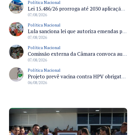
Política Nacional
Lei 15.486/26 prorroga até 2030 aplicação do FGTS em crédito para hospitais filantrópicos e santas casas
07/08/2026
Política Nacional
Lula sanciona lei que autoriza emendas parlamentares para atendimento pré-hospitalar pelos bombeiros
07/08/2026
Política Nacional
Comissão externa da Câmara convoca audiência pública sobre chuvas na Zona da Mata de Minas Gerais e impactos em Juiz de Fora
07/08/2026
Política Nacional
Projeto prevê vacina contra HPV obrigatória e testes moleculares para rastreamento do câncer do colo do útero
06/08/2026