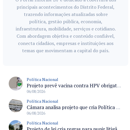
principais acontecimentos do Distrito Federal,
trazendo informações atualizadas sobre
política, gestão pública, economia,
infraestrutura, mobilidade, serviços e cotidiano.
Com abordagem objetiva e conteúdo confiável,
conecta cidadãos, empresas e instituições aos
temas que movimentam a capital do país.
Política Nacional
Projeto prevê vacina contra HPV obrigatória e testes moleculares para rastreamento do câncer do colo do útero
06/08/2026
Política Nacional
Câmara analisa projeto que cria Política Nacional de Qualificação e Valorização da Preceptoria na Residência Médica
06/08/2026
Política Nacional
Projeto de lei cria regras para punir litigância abusiva reversa e integrar sistemas do Judiciário