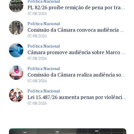
Política Nacional
PL 82/26 proíbe remição de pena por trabalho em funções militares para condenados por crimes contra o Estado Democrático de Direito
07/08/2026
Política Nacional
Comissão da Câmara convoca audiência para discutir misoginia nas escolas e universidades após divulgação de listas misóginas
07/08/2026
Política Nacional
Câmara promove audiência sobre Marco de Fomento à Economia Digital e impactos da inteligência artificial
07/08/2026
Política Nacional
Comissão da Câmara realiza audiência sobre apostas online para medir o tamanho do mercado ilegal
07/08/2026
Política Nacional
Lei 15.487/26 aumenta penas por violência sexual digital contra crianças e adolescentes e autoriza ronda virtual para investigação
07/08/2026