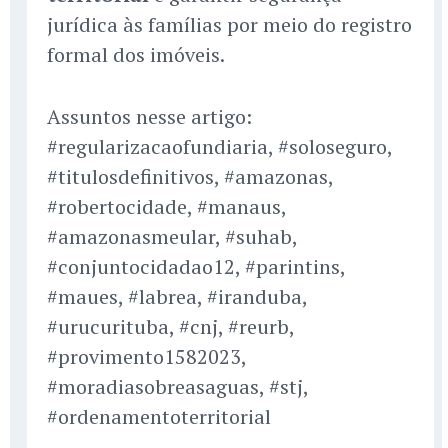
jurídica às famílias por meio do registro
formal dos imóveis.
Assuntos nesse artigo:
#regularizacaofundiaria, #soloseguro,
#titulosdefinitivos, #amazonas,
#robertocidade, #manaus,
#amazonasmeular, #suhab,
#conjuntocidadao12, #parintins,
#maues, #labrea, #iranduba,
#urucurituba, #cnj, #reurb,
#provimento1582023,
#moradiasobreasaguas, #stj,
#ordenamentoterritorial