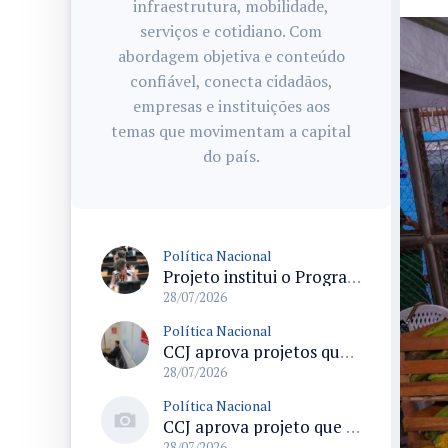
infraestrutura, mobilidade,
serviços e cotidiano. Com
abordagem objetiva e conteúdo
confiável, conecta cidadãos,
empresas e instituições aos
temas que movimentam a capital
do país.
Política Nacional
Projeto institui o Programa Nacional de Apoio ao Aleitamento Humano em Emergências (Prame) na Câmara dos Deputados
28/07/2026
Política Nacional
CCJ aprova projetos que criam datas comemorativas e reconhecem Uberlândia como capital do paradesporto
28/07/2026
Política Nacional
CCJ aprova projeto que reconhece soldadinho-do-araripe como ave-símbolo da Chapada do Araripe
28/07/2026