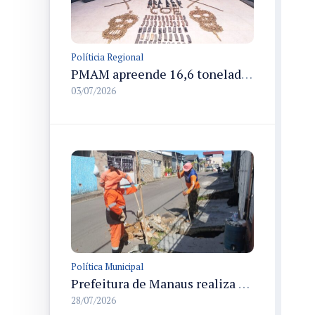
Políticia Regional
PMAM apreende 16,6 toneladas de entorpecentes e registra aumento nas prisões em flagrante e nas capturas de foragidos no primeiro semestre de 2026
03/07/2026
Política Municipal
Prefeitura de Manaus realiza manutenção da drenagem no bairro Alvorada 2 e repara a rede de escoamento das águas pluviais
28/07/2026