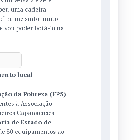
ebeu uma cadeira
u: “Eu me sinto muito
ue vou poder botá-lo na
mento local
ação da Pobreza (FPS)
ntes à Associação
heiros Capanaenses
aria de Estado de
de 80 equipamentos ao