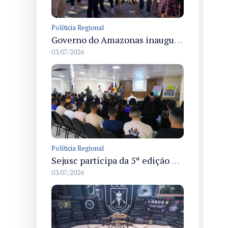
Políticia Regional
Governo do Amazonas inaugura primeiro Castramóvel Fluvial para atendimento veterinário às comunidades ribeirinhas e castração gratuita
03/07/2026
Políticia Regional
Sejusc participa da 5ª edição do Caminhos Literários com foco na cultura hip-hop nas unidades socioeducativas
03/07/2026