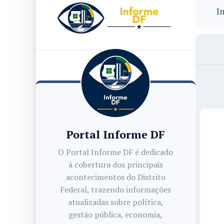
In
Portal Informe DF
O Portal Informe DF é dedicado
à cobertura dos principais
acontecimentos do Distrito
Federal, trazendo informações
atualizadas sobre política,
gestão pública, economia,