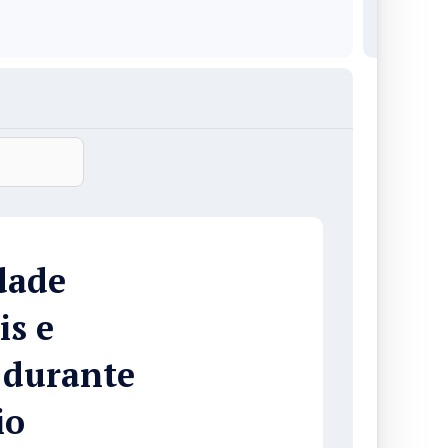
dade
is e
 durante
io