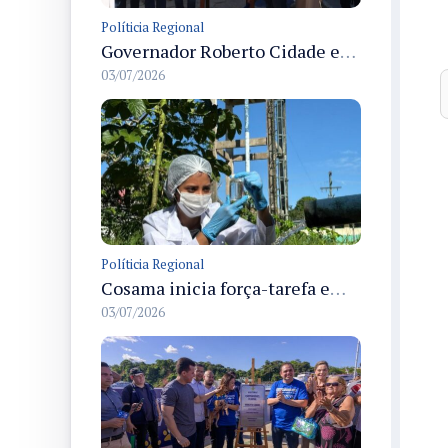
Políticia Regional
Governador Roberto Cidade entrega readequação do ambulatório da FCecon e amplia capacidade de atendimento oncológico em Manaus
03/07/2026
Políticia Regional
Cosama inicia força-tarefa em Anamã para fortalecer abastecimento de água e segurança hídrica da população
03/07/2026