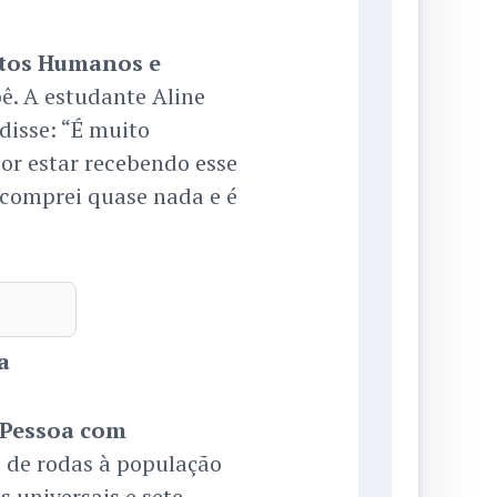
eitos Humanos e
ê. A estudante Aline
disse: “É muito
por estar recebendo esse
o comprei quase nada e é
a
a Pessoa com
 de rodas à população
s universais e sete