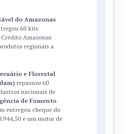
tável do Amazonas
tregou 60 kits
 +Crédito Amazonas
produtos regionais a
cuário e Florestal
Idam)
repassou 60
adastros nacionais de
gência de Fomento
am entregou cheque do
0.944,50 e um motor de