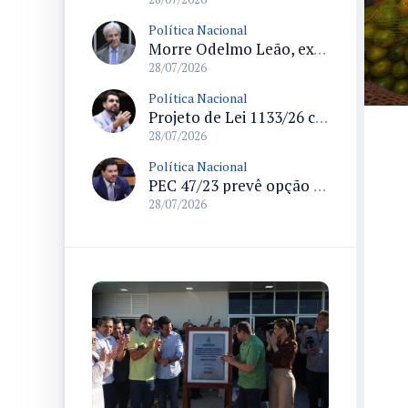
Política Nacional
Morre Odelmo Leão, ex-deputado federal e duas vezes prefeito de Uberlândia, aos 80 anos
28/07/2026
Política Nacional
Projeto de Lei 1133/26 cria política de atendimento psicológico voluntário com dedução no Imposto de Renda
28/07/2026
Política Nacional
PEC 47/23 prevê opção por remuneração da União para servidores dos ex-territórios do Amapá, Rondônia e Roraima
28/07/2026