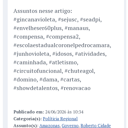
Assuntos nesse artigo:
#gincanavioleta, #sejusc, #seadpi,
#envelheser60plus, #manaus,
#compensa, #compensa2,
#escolaestadualcoronelpedrocamara,
#junhovioleta, #idosos, #atividades,
#caminhada, #atletismo,
#circuitofuncional, #chuteagol,
#domino, #dama, #cartas,
#showdetalentos, #renovacao
Publicado em:
24/06/2026 às 10:34
Categoria(s):
Políticia Regional
Assunto(s):
Amazonas
,
Governo
,
Roberto Cidade