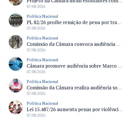
Projeto na Câmara inclui estudantes com deficiência no regime escolar especial da LDB e estabelece critérios para frequência
07/08/2026
Política Nacional
PL 82/26 proíbe remição de pena por trabalho em funções militares para condenados por crimes contra o Estado Democrático de Direito
07/08/2026
Política Nacional
Comissão da Câmara convoca audiência para discutir misoginia nas escolas e universidades após divulgação de listas misóginas
07/08/2026
Política Nacional
Câmara promove audiência sobre Marco de Fomento à Economia Digital e impactos da inteligência artificial
07/08/2026
Política Nacional
Comissão da Câmara realiza audiência sobre apostas online para medir o tamanho do mercado ilegal
07/08/2026
Política Nacional
Lei 15.487/26 aumenta penas por violência sexual digital contra crianças e adolescentes e autoriza ronda virtual para investigação
07/08/2026