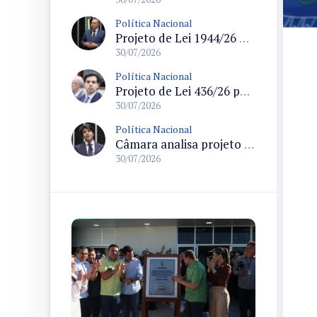
Política Nacional
Projeto de Lei 1944/26 propõe percentuais mínimos para progressão de regime em crimes hediondos e restabelece texto da Lei Raul Jungmann
30/07/2026
Política Nacional
Projeto de Lei 436/26 permite pesca artesanal em unidades de conservação com regras de manejo e cadastro
30/07/2026
Política Nacional
Câmara analisa projeto que regula suplementos alimentares com regras para produção, rotulagem e fiscalização
30/07/2026