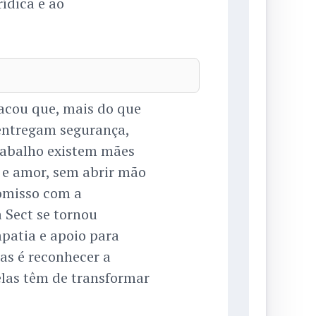
rídica e ao
tacou que, mais do que
s entregam segurança,
trabalho existem mães
 e amor, sem abrir mão
omisso com a
 Sect se tornou
atia e apoio para
ras é reconhecer a
elas têm de transformar