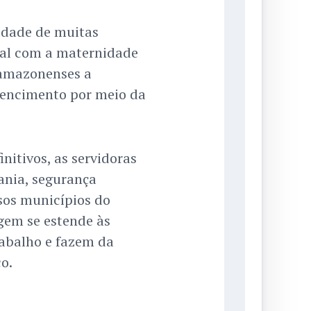
lidade de muitas
nal com a maternidade
amazonenses a
tencimento por meio da
nitivos, as servidoras
nia, segurança
rsos municípios do
em se estende às
abalho e fazem da
o.