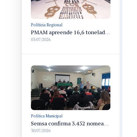
Políticia Regional
PMAM apreende 16,6 toneladas de entorpecentes e registra aumento nas prisões em flagrante e nas capturas de foragidos no primeiro semestre de 2026
03/07/2026
Política Municipal
Semsa confirma 3.452 nomeações em concurso público e revela 1.456 do cadastro de reserva em Manaus
30/07/2026