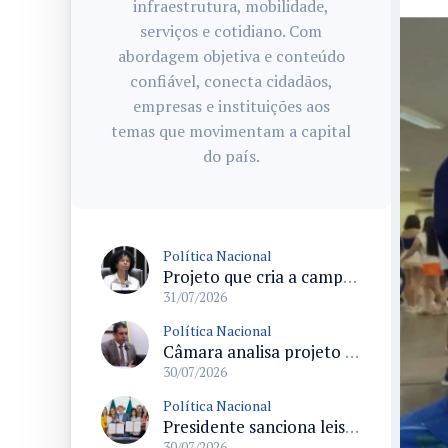
infraestrutura, mobilidade,
serviços e cotidiano. Com
abordagem objetiva e conteúdo
confiável, conecta cidadãos,
empresas e instituições aos
temas que movimentam a capital
do país.
Política Nacional
Projeto que cria a campanha Setembro Dourado para diagnóstico precoce do câncer infantil tramita em urgência na Câmara
31/07/2026
Política Nacional
Câmara analisa projeto que inclui juros e correção no valor recebido dos precatórios do Fundef e determina repasse de 60% aos professores
30/07/2026
Política Nacional
Presidente sanciona leis do Pix Pensão e de divulgação do Ligue 180 em cerimônia no Planalto
30/07/2026