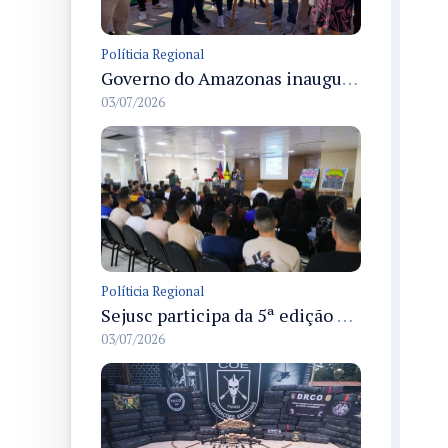
Políticia Regional
Governo do Amazonas inaugura primeiro Castramóvel Fluvial para atendimento veterinário às comunidades ribeirinhas e castração gratuita
03/07/2026
Políticia Regional
Sejusc participa da 5ª edição do Caminhos Literários com foco na cultura hip-hop nas unidades socioeducativas
03/07/2026