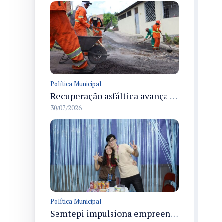
Política Municipal
Recuperação asfáltica avança na rua Uirapurus em Manaus com operação Tapa-Buracos nesta quinta-feira
30/07/2026
Política Municipal
Semtepi impulsiona empreendedora da economia criativa e amplia renda familiar em Manaus