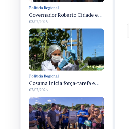
Políticia Regional
Governador Roberto Cidade entrega readequação do ambulatório da FCecon e amplia capacidade de atendimento oncológico em Manaus
03/07/2026
Políticia Regional
Cosama inicia força-tarefa em Anamã para fortalecer abastecimento de água e segurança hídrica da população
03/07/2026