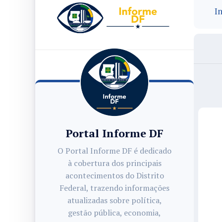
In
Portal Informe DF
O Portal Informe DF é dedicado
à cobertura dos principais
acontecimentos do Distrito
Federal, trazendo informações
atualizadas sobre política,
gestão pública, economia,