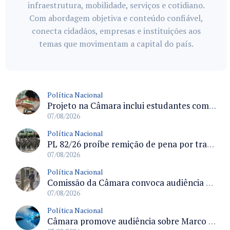
infraestrutura, mobilidade, serviços e cotidiano.
Com abordagem objetiva e conteúdo confiável,
conecta cidadãos, empresas e instituições aos
temas que movimentam a capital do país.
Política Nacional
Projeto na Câmara inclui estudantes com deficiência no regime escolar especial da LDB e estabelece critérios para frequência
07/08/2026
Política Nacional
PL 82/26 proíbe remição de pena por trabalho em funções militares para condenados por crimes contra o Estado Democrático de Direito
07/08/2026
Política Nacional
Comissão da Câmara convoca audiência para discutir misoginia nas escolas e universidades após divulgação de listas misóginas
07/08/2026
Política Nacional
Câmara promove audiência sobre Marco de Fomento à Economia Digital e impactos da inteligência artificial