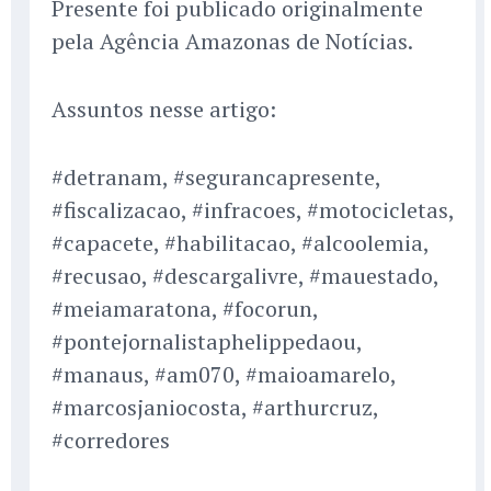
Presente foi publicado originalmente
pela Agência Amazonas de Notícias.
Assuntos nesse artigo:
#detranam, #segurancapresente,
#fiscalizacao, #infracoes, #motocicletas,
#capacete, #habilitacao, #alcoolemia,
#recusao, #descargalivre, #mauestado,
#meiamaratona, #focorun,
#pontejornalistaphelippedaou,
#manaus, #am070, #maioamarelo,
#marcosjaniocosta, #arthurcruz,
#corredores