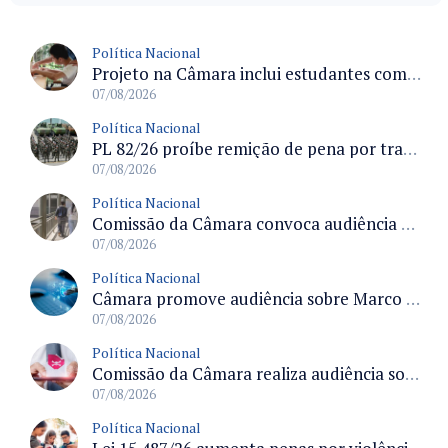
Política Nacional
Projeto na Câmara inclui estudantes com deficiência no regime escolar especial da LDB e estabelece critérios para frequência
07/08/2026
Política Nacional
PL 82/26 proíbe remição de pena por trabalho em funções militares para condenados por crimes contra o Estado Democrático de Direito
07/08/2026
Política Nacional
Comissão da Câmara convoca audiência para discutir misoginia nas escolas e universidades após divulgação de listas misóginas
07/08/2026
Política Nacional
Câmara promove audiência sobre Marco de Fomento à Economia Digital e impactos da inteligência artificial
07/08/2026
Política Nacional
Comissão da Câmara realiza audiência sobre apostas online para medir o tamanho do mercado ilegal
07/08/2026
Política Nacional