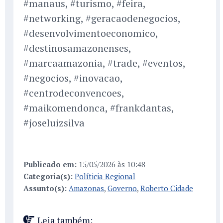
#manaus, #turismo, #feira,
#networking, #geracaodenegocios,
#desenvolvimentoeconomico,
#destinosamazonenses,
#marcaamazonia, #trade, #eventos,
#negocios, #inovacao,
#centrodeconvencoes,
#maikomendonca, #frankdantas,
#joseluizsilva
Publicado em:
15/05/2026 às 10:48
Categoria(s):
Políticia Regional
Assunto(s):
Amazonas
,
Governo
,
Roberto Cidade
Leia também: