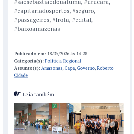
#saosebastiaodouatuma, #urucara,
#capitariadosportos, #seguro,
#passageiros, #frota, #edital,
#baixoamazonas
Publicado em:
18/05/2026 às 14:28
Categoria(s):
Políticia Regional
Assunto(s):
Amazonas
,
Capa
,
Governo
,
Roberto
Cidade
Leia também: