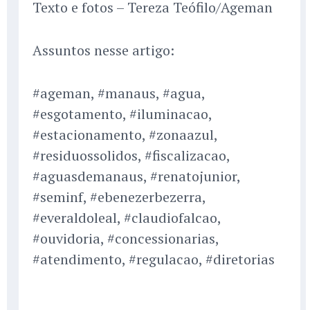
Texto e fotos – Tereza Teófilo/Ageman
Assuntos nesse artigo:
#ageman, #manaus, #agua,
#esgotamento, #iluminacao,
#estacionamento, #zonaazul,
#residuossolidos, #fiscalizacao,
#aguasdemanaus, #renatojunior,
#seminf, #ebenezerbezerra,
#everaldoleal, #claudiofalcao,
#ouvidoria, #concessionarias,
#atendimento, #regulacao, #diretorias