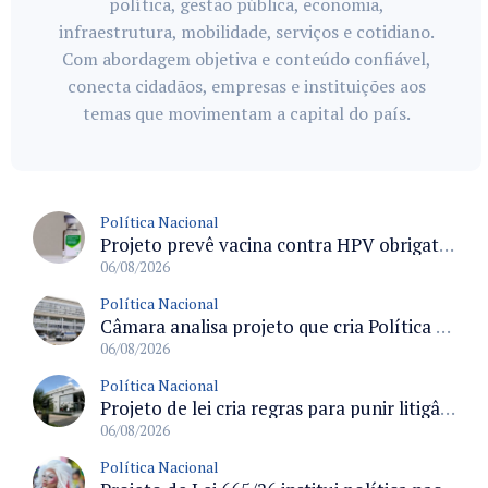
política, gestão pública, economia,
infraestrutura, mobilidade, serviços e cotidiano.
Com abordagem objetiva e conteúdo confiável,
conecta cidadãos, empresas e instituições aos
temas que movimentam a capital do país.
Política Nacional
Projeto prevê vacina contra HPV obrigatória e testes moleculares para rastreamento do câncer do colo do útero
06/08/2026
Política Nacional
Câmara analisa projeto que cria Política Nacional de Qualificação e Valorização da Preceptoria na Residência Médica
06/08/2026
Política Nacional
Projeto de lei cria regras para punir litigância abusiva reversa e integrar sistemas do Judiciário
06/08/2026
Política Nacional