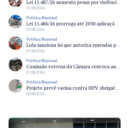
Lei 15.487/26 aumenta penas por violência sexual digital contra crianças e adolescentes e autoriza ronda virtual para investigação
07/08/2026
Política Nacional
Lei 15.486/26 prorroga até 2030 aplicação do FGTS em crédito para hospitais filantrópicos e santas casas
07/08/2026
Política Nacional
Lula sanciona lei que autoriza emendas parlamentares para atendimento pré-hospitalar pelos bombeiros
07/08/2026
Política Nacional
Comissão externa da Câmara convoca audiência pública sobre chuvas na Zona da Mata de Minas Gerais e impactos em Juiz de Fora
07/08/2026
Política Nacional
Projeto prevê vacina contra HPV obrigatória e testes moleculares para rastreamento do câncer do colo do útero
06/08/2026