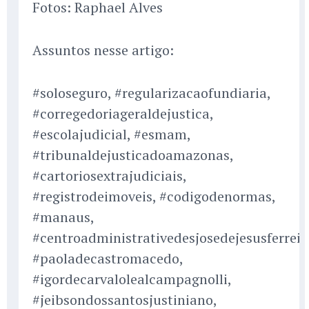
Fotos: Raphael Alves
Assuntos nesse artigo:
#soloseguro, #regularizacaofundiaria,
#corregedoriageraldejustica,
#escolajudicial, #esmam,
#tribunaldejusticadoamazonas,
#cartoriosextrajudiciais,
#registrodeimoveis, #codigodenormas,
#manaus,
#centroadministrativedesjosedejesusferreir
#paoladecastromacedo,
#igordecarvalolealcampagnolli,
#jeibsondossantosjustiniano,