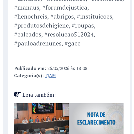
#manaus, #forumdejustica,
#henochreis, #abrigos, #instituicoes,
#produtosdehigiene, #roupas,
#calcados, #resolucao512024,
#pauloadrenunes, #gacc
Publicado em:
26/05/2026 às 18:08
Categoria(s):
TJAM
Leia também: