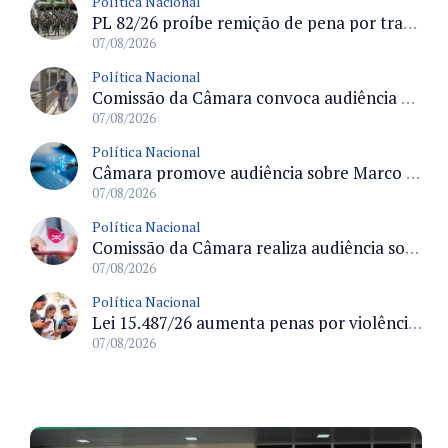
Política Nacional
PL 82/26 proíbe remição de pena por trabalho em funções militares para condenados por crimes contra o Estado Democrático de Direito
07/08/2026
Política Nacional
Comissão da Câmara convoca audiência para discutir misoginia nas escolas e universidades após divulgação de listas misóginas
07/08/2026
Política Nacional
Câmara promove audiência sobre Marco de Fomento à Economia Digital e impactos da inteligência artificial
07/08/2026
Política Nacional
Comissão da Câmara realiza audiência sobre apostas online para medir o tamanho do mercado ilegal
07/08/2026
Política Nacional
Lei 15.487/26 aumenta penas por violência sexual digital contra crianças e adolescentes e autoriza ronda virtual para investigação
07/08/2026