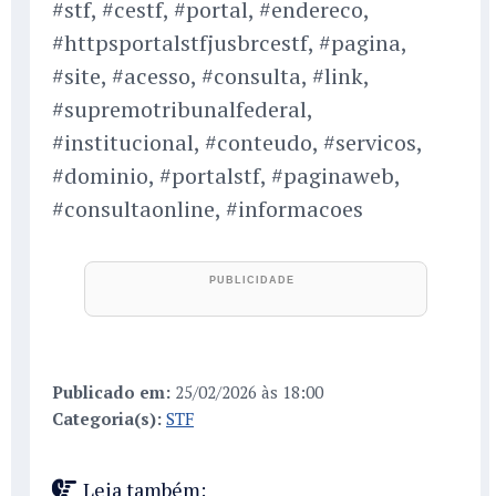
#stf, #cestf, #portal, #endereco,
#httpsportalstfjusbrcestf, #pagina,
#site, #acesso, #consulta, #link,
#supremotribunalfederal,
#institucional, #conteudo, #servicos,
#dominio, #portalstf, #paginaweb,
#consultaonline, #informacoes
Publicado em:
25/02/2026 às 18:00
Categoria(s):
STF
Leia também: