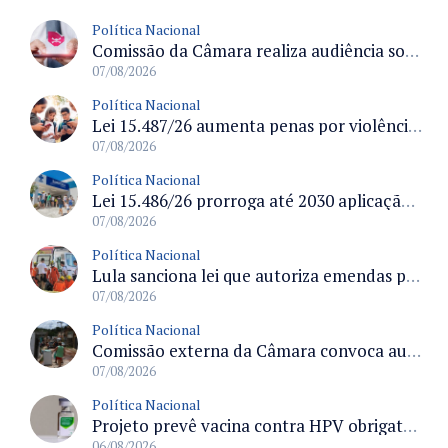
Política Nacional
Comissão da Câmara realiza audiência sobre apostas online para medir o tamanho do mercado ilegal
07/08/2026
Política Nacional
Lei 15.487/26 aumenta penas por violência sexual digital contra crianças e adolescentes e autoriza ronda virtual para investigação
07/08/2026
Política Nacional
Lei 15.486/26 prorroga até 2030 aplicação do FGTS em crédito para hospitais filantrópicos e santas casas
07/08/2026
Política Nacional
Lula sanciona lei que autoriza emendas parlamentares para atendimento pré-hospitalar pelos bombeiros
07/08/2026
Política Nacional
Comissão externa da Câmara convoca audiência pública sobre chuvas na Zona da Mata de Minas Gerais e impactos em Juiz de Fora
07/08/2026
Política Nacional
Projeto prevê vacina contra HPV obrigatória e testes moleculares para rastreamento do câncer do colo do útero
06/08/2026