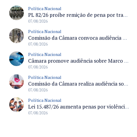
Política Nacional
PL 82/26 proíbe remição de pena por trabalho em funções militares para condenados por crimes contra o Estado Democrático de Direito
07/08/2026
Política Nacional
Comissão da Câmara convoca audiência para discutir misoginia nas escolas e universidades após divulgação de listas misóginas
07/08/2026
Política Nacional
Câmara promove audiência sobre Marco de Fomento à Economia Digital e impactos da inteligência artificial
07/08/2026
Política Nacional
Comissão da Câmara realiza audiência sobre apostas online para medir o tamanho do mercado ilegal
07/08/2026
Política Nacional
Lei 15.487/26 aumenta penas por violência sexual digital contra crianças e adolescentes e autoriza ronda virtual para investigação
07/08/2026