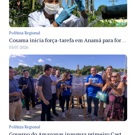
Políticia Regional
Cosama inicia força-tarefa em Anamã para fortalecer abastecimento de água e segurança hídrica da população
03/07/2026
Políticia Regional
Governo do Amazonas inaugura primeiro Castramóvel Fluvial para atendimento veterinário às comunidades ribeirinhas e castração gratuita