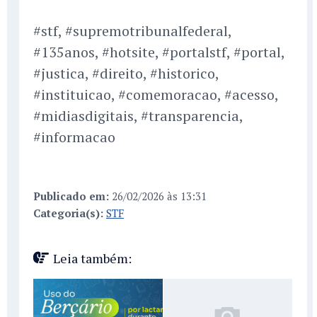
#stf, #supremotribunalfederal,
#135anos, #hotsite, #portalstf, #portal,
#justica, #direito, #historico,
#instituicao, #comemoracao, #acesso,
#midiasdigitais, #transparencia,
#informacao
Publicado em:
26/02/2026 às 13:31
Categoria(s):
STF
Leia também: