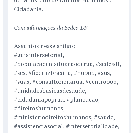
do Ministério de Direitos Humanos e
Cidadania.
Com informações da Sedes-DF
Assuntos nesse artigo:
#guiaintersetorial,
#populacaoemsituacaoderua, #sedesdf,
#ses, #fiocruzbrasilia, #nupop, #sus,
#suas, #consultorionarua, #centropop,
#unidadesbasicasdesaude,
#cidadaniapoprua, #planoacao,
#direitoshumanos,
#ministeriodireitoshumanos, #saude,
#assistenciasocial, #intersetorialidade,