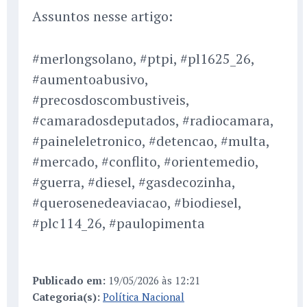
Assuntos nesse artigo:
#merlongsolano, #ptpi, #pl1625_26,
#aumentoabusivo,
#precosdoscombustiveis,
#camaradosdeputados, #radiocamara,
#paineleletronico, #detencao, #multa,
#mercado, #conflito, #orientemedio,
#guerra, #diesel, #gasdecozinha,
#querosenedeaviacao, #biodiesel,
#plc114_26, #paulopimenta
Publicado em:
19/05/2026 às 12:21
Categoria(s):
Política Nacional