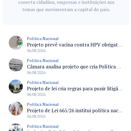
conecta cidadãos, empresas e instituições aos
temas que movimentam a capital do país.
Política Nacional
Projeto prevê vacina contra HPV obrigatória e testes moleculares para rastreamento do câncer do colo do útero
06/08/2026
Política Nacional
Câmara analisa projeto que cria Política Nacional de Qualificação e Valorização da Preceptoria na Residência Médica
06/08/2026
Política Nacional
Projeto de lei cria regras para punir litigância abusiva reversa e integrar sistemas do Judiciário
06/08/2026
Política Nacional
Projeto de Lei 665/26 institui política nacional para prevenção ao transfeminicídio e prevê medidas de proteção e reparação
06/08/2026
Política Nacional