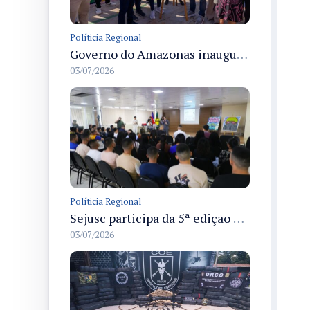
Políticia Regional
Governo do Amazonas inaugura primeiro Castramóvel Fluvial para atendimento veterinário às comunidades ribeirinhas e castração gratuita
03/07/2026
Políticia Regional
Sejusc participa da 5ª edição do Caminhos Literários com foco na cultura hip-hop nas unidades socioeducativas
03/07/2026