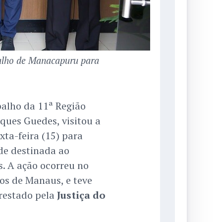
balho de Manacapuru para
balho da 11ª Região
ues Guedes, visitou a
xta-feira (15) para
ade destinada ao
. A ação ocorreu no
os de Manaus, e teve
restado pela
Justiça do