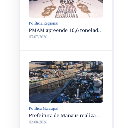
Políticia Regional
PMAM apreende 16,6 toneladas de entorpecentes e registra aumento nas prisões em flagrante e nas capturas de foragidos no primeiro semestre de 2026
03/07/2026
Política Municipal
Prefeitura de Manaus realiza transbordo de resíduos na limpeza da orla do rio Negro e comunidades rurais
02/08/2026