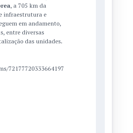
brea
, a 705 km da
e infraestrutura e
 seguem em andamento,
, entre diversas
talização das unidades.
bums/72177720333664197