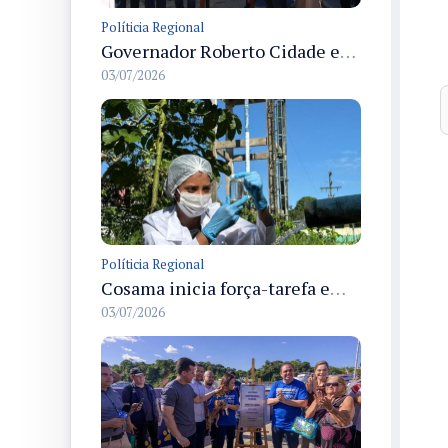
Políticia Regional
Governador Roberto Cidade entrega readequação do ambulatório da FCecon e amplia capacidade de atendimento oncológico em Manaus
03/07/2026
Políticia Regional
Cosama inicia força-tarefa em Anamã para fortalecer abastecimento de água e segurança hídrica da população
03/07/2026