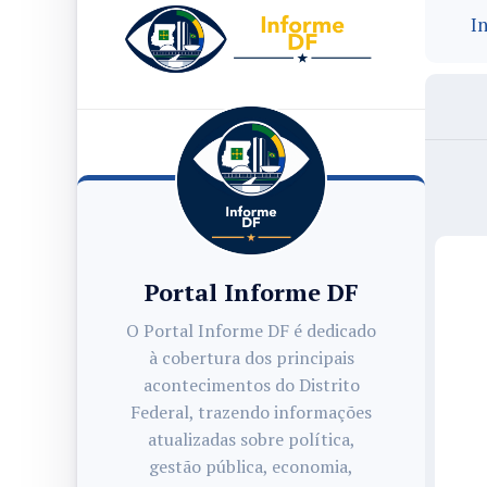
In
Portal Informe DF
O Portal Informe DF é dedicado
à cobertura dos principais
acontecimentos do Distrito
Federal, trazendo informações
atualizadas sobre política,
gestão pública, economia,