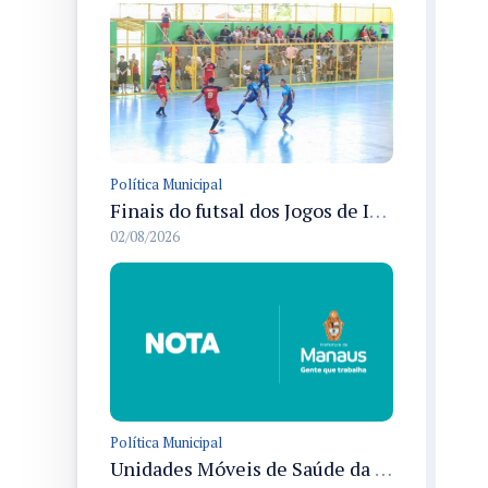
Política Municipal
Finais do futsal dos Jogos de Integração dos Servidores da Semed ocorrem em Manaus e definem quatro campeões
02/08/2026
Política Municipal
Unidades Móveis de Saúde da Mulher de Manaus terão quatro endereços novos a partir de 3/8