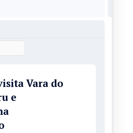
isita Vara do
u e
na
o