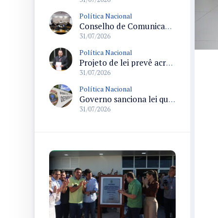
Política Nacional
Conselho de Comunicação Social realiza duas reuniões no Senado sobre marco legal da inteligência artificial e regulação de plataformas digitais
31/07/2026
Política Nacional
Projeto de lei prevê acréscimo de 10% na Bolsa-Atleta para quem comprovar matrícula e frequência escolar
31/07/2026
Política Nacional
Governo sanciona lei que destina parte da arrecadação de bets ao Funapol e amplia uso para saúde na Polícia Federal
31/07/2026