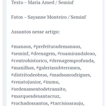
Texto – Maria Amed / Seminf
Fotos – Sayanne Monteiro / Seminf
Assuntos nesse artigo:
#manaus, #prefeiturademanaus,
#seminf, #drenagem, #ruamirandaleao,
#centrohistorico, #drenagemprofunda,
#manilhas, #galeriasubterranea,
#distritodeobras, #madsonrodrigues,
#renatojunior, #immu,
#ordenamentodetransito,
#marquesdesantacruz,
#rochadossantos, #tarcisioaraujo,