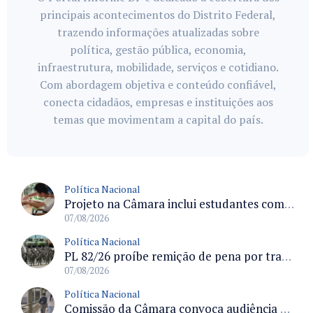
principais acontecimentos do Distrito Federal,
trazendo informações atualizadas sobre
política, gestão pública, economia,
infraestrutura, mobilidade, serviços e cotidiano.
Com abordagem objetiva e conteúdo confiável,
conecta cidadãos, empresas e instituições aos
temas que movimentam a capital do país.
Política Nacional
Projeto na Câmara inclui estudantes com deficiência no regime escolar especial da LDB e estabelece critérios para frequência
07/08/2026
Política Nacional
PL 82/26 proíbe remição de pena por trabalho em funções militares para condenados por crimes contra o Estado Democrático de Direito
07/08/2026
Política Nacional
Comissão da Câmara convoca audiência para discutir misoginia nas escolas e universidades após divulgação de listas misóginas