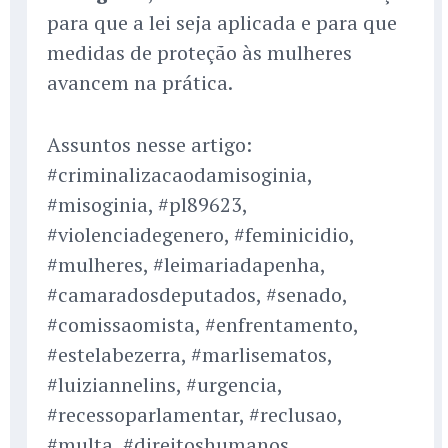
para que a lei seja aplicada e para que
medidas de proteção às mulheres
avancem na prática.
Assuntos nesse artigo:
#criminalizacaodamisoginia,
#misoginia, #pl89623,
#violenciadegenero, #feminicidio,
#mulheres, #leimariadapenha,
#camaradosdeputados, #senado,
#comissaomista, #enfrentamento,
#estelabezerra, #marlisematos,
#luiziannelins, #urgencia,
#recessoparlamentar, #reclusao,
#multa, #direitoshumanos,