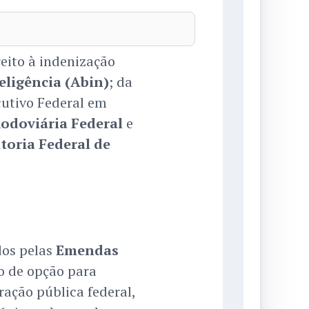
eito à indenização
eligência (Abin)
; da
cutivo Federal em
Rodoviária Federal
e
toria Federal de
dos pelas
Emendas
o de opção para
ação pública federal,