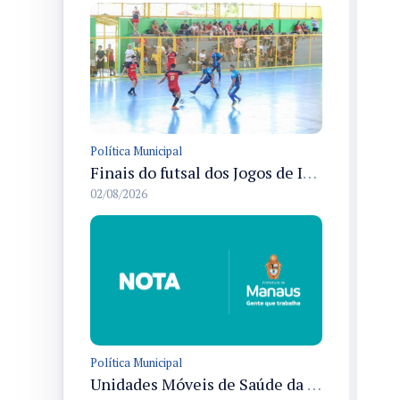
Política Municipal
Finais do futsal dos Jogos de Integração dos Servidores da Semed ocorrem em Manaus e definem quatro campeões
02/08/2026
Política Municipal
Unidades Móveis de Saúde da Mulher de Manaus terão quatro endereços novos a partir de 3/8