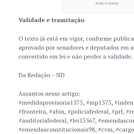
Validade e tramitação
O texto já está em vigor, conforme publica
aprovado por senadores e deputados em at
convertido em lei e não perder a validade.
Da Redação – ND
Assuntos nesse artigo:
#medidaprovisoria1375, #mp1375, #indeni
#fronteira, #abin, #policiafederal, #prf, #r
#auditoriafederal, #lei15367, #emendascon
#emendasconstitucionais98, #cvm, #cargo