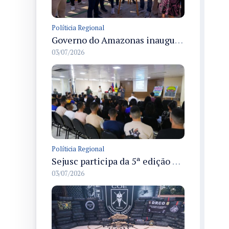
Políticia Regional
Governo do Amazonas inaugura primeiro Castramóvel Fluvial para atendimento veterinário às comunidades ribeirinhas e castração gratuita
03/07/2026
Políticia Regional
Sejusc participa da 5ª edição do Caminhos Literários com foco na cultura hip-hop nas unidades socioeducativas
03/07/2026