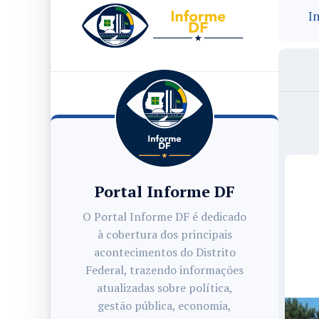
In
Portal Informe DF
O Portal Informe DF é dedicado
à cobertura dos principais
acontecimentos do Distrito
Federal, trazendo informações
atualizadas sobre política,
gestão pública, economia,