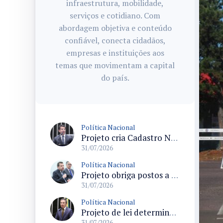
infraestrutura, mobilidade,
serviços e cotidiano. Com
abordagem objetiva e conteúdo
confiável, conecta cidadãos,
empresas e instituições aos
temas que movimentam a capital
do país.
Política Nacional
Projeto cria Cadastro Nacional de Doenças Raras e regras para dispensação de medicamentos pelo SUS
31/07/2026
Política Nacional
Projeto obriga postos a detalhar a composição do preço dos combustíveis em documentos fiscais
31/07/2026
Política Nacional
Projeto de lei determina prioridade na investigação de crimes sexuais contra crianças e adolescentes com prazos máximos
31/07/2026