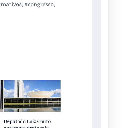
oativos, #congresso,
Deputado Luiz Couto
apresenta protocolo