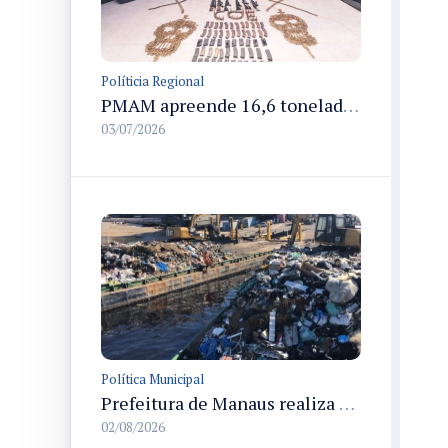
Políticia Regional
PMAM apreende 16,6 toneladas de entorpecentes e registra aumento nas prisões em flagrante e nas capturas de foragidos no primeiro semestre de 2026
03/07/2026
Política Municipal
Prefeitura de Manaus realiza transbordo de resíduos na limpeza da orla do rio Negro e comunidades rurais
02/08/2026