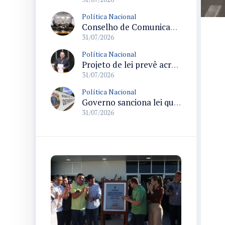
Política Nacional
Conselho de Comunicação Social realiza duas reuniões no Senado sobre marco legal da inteligência artificial e regulação de plataformas digitais
31/07/2026
Política Nacional
Projeto de lei prevê acréscimo de 10% na Bolsa-Atleta para quem comprovar matrícula e frequência escolar
31/07/2026
Política Nacional
Governo sanciona lei que destina parte da arrecadação de bets ao Funapol e amplia uso para saúde na Polícia Federal
31/07/2026