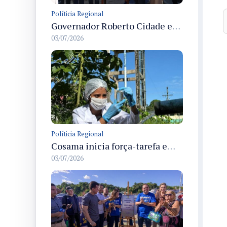
Políticia Regional
Governador Roberto Cidade entrega readequação do ambulatório da FCecon e amplia capacidade de atendimento oncológico em Manaus
03/07/2026
Políticia Regional
Cosama inicia força-tarefa em Anamã para fortalecer abastecimento de água e segurança hídrica da população
03/07/2026