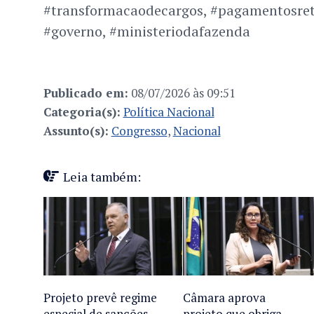
#transformacaodecargos, #pagamentosretr
#governo, #ministeriodafazenda
Publicado em:
08/07/2026 às 09:51
Categoria(s):
Política Nacional
Assunto(s):
Congresso
,
Nacional
Leia também:
Projeto prevê regime
Câmara aprova
especial de sanções
projeto que obriga