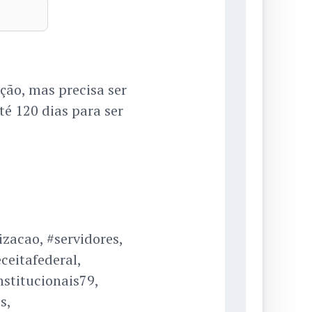
ção, mas precisa ser
é 120 dias para ser
zacao, #servidores,
eceitafederal,
stitucionais79,
s,